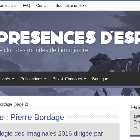
an du site
FAQ
Contact
Soumettre un texte
ivités
Publications
Prix & Concours
Boutique
Bordage (page 2)
Fes
e :
Pierre Bordage
19/
Etr
Est
ogie des Imaginales 2016 dirigée par