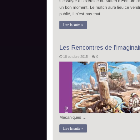
s’essayer à l’exercice du Match d’Ecriture 
un bon moment. Le match aura lieu ce vendred
publié, il n’est pas tout …
Lire la suite »
Les Rencontres de l’imagina
18 octobre 2015
0
Mécaniques …
Lire la suite »