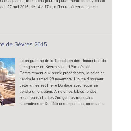
des Imaginales ; même pas peur ! Il parait même qu’on y passe
i, 27 mai 2016, de 14 à 17h ; à l’heure où cet article est
ire de Sèvres 2015
Le programme de la 12e édition des Rencontres de
l’Imaginaire de Sèvres vient d’être dévoilé.
Contrairement aux année précédentes, le salon se
tiendra le samedi 28 novembre. L’invité d’honneur
cette année est Pierre Bordage avec lequel se
tiendra un entretien. À noter les tables rondes
Steampunk et « Les 2nd guerres mondiales
alternatives ». Du côté des exposition, ça sera les