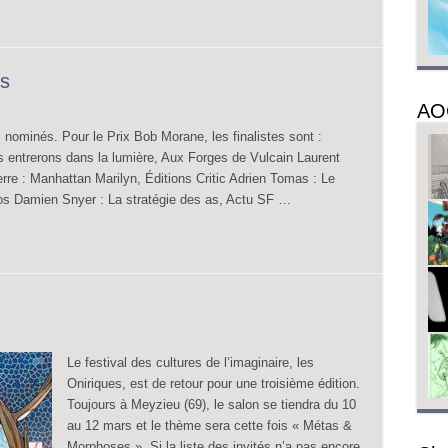
s
AO
 nominés. Pour le Prix Bob Morane, les finalistes sont :
entrerons dans la lumière, Aux Forges de Vulcain Laurent
rre : Manhattan Marilyn, Éditions Critic Adrien Tomas : Le
s Damien Snyer : La stratégie des as, Actu SF …
Le festival des cultures de l’imaginaire, les
Oniriques, est de retour pour une troisième édition.
Toujours à Meyzieu (69), le salon se tiendra du 10
au 12 mars et le thème sera cette fois « Métas &
Morphoses ». Si la liste des invités n’a pas encore