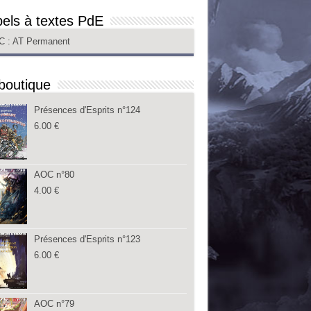
els à textes PdE
C
: AT Permanent
boutique
Présences d'Esprits n°124
6.00
€
AOC n°80
4.00
€
Présences d'Esprits n°123
6.00
€
AOC n°79