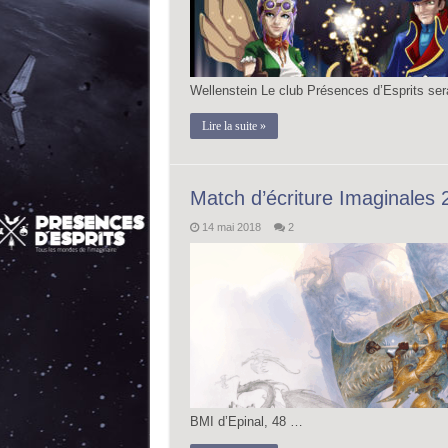
Wellenstein Le club Présences d’Esprits ser
Lire la suite »
Match d’écriture Imaginales 2
14 mai 2018
2
BMI d’Epinal, 48 …