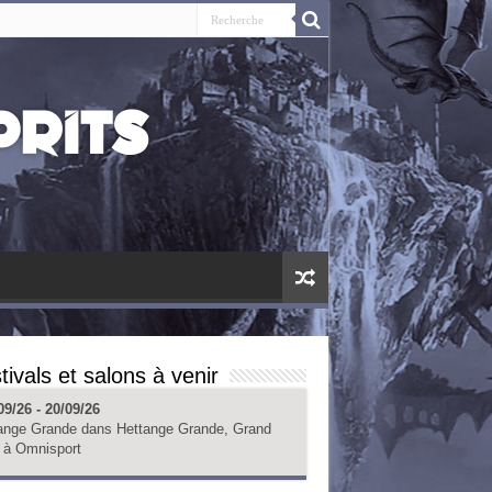
tivals et salons à venir
09/26 - 20/09/26
ange Grande
dans
Hettange Grande, Grand
à
Omnisport