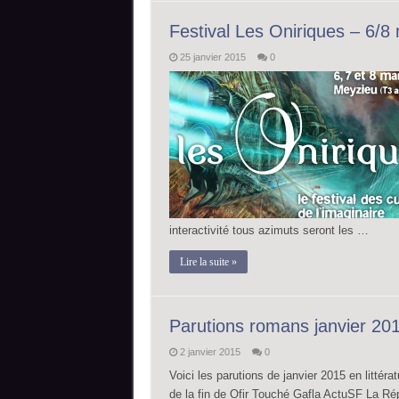
Festival Les Oniriques – 6/8
25 janvier 2015
0
interactivité tous azimuts seront les …
Lire la suite »
Parutions romans janvier 20
2 janvier 2015
0
Voici les parutions de janvier 2015 en littér
de la fin de Ofir Touché Gafla ActuSF La Ré