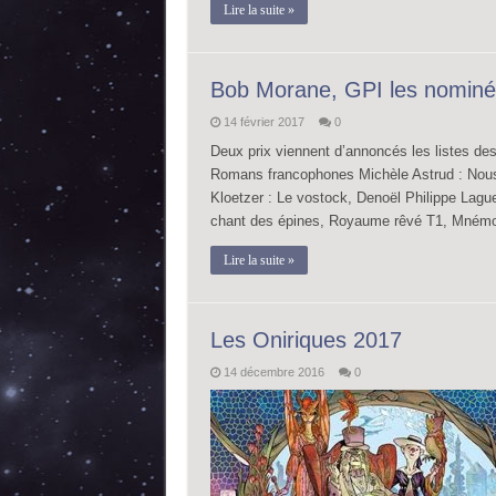
Lire la suite »
Bob Morane, GPI les nominé
14 février 2017
0
Deux prix viennent d’annoncés les listes des
Romans francophones Michèle Astrud : Nous 
Kloetzer : Le vostock, Denoël Philippe Lague
chant des épines, Royaume rêvé T1, Mnémo
Lire la suite »
Les Oniriques 2017
14 décembre 2016
0