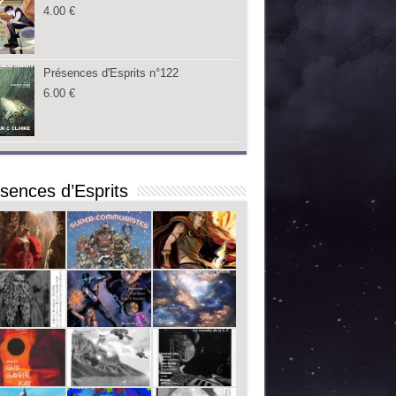
4.00
€
Présences d'Esprits n°122
6.00
€
sences d’Esprits