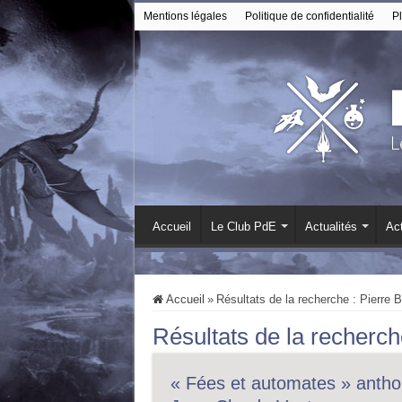
Mentions légales
Politique de confidentialité
Pl
Accueil
Le Club PdE
Actualités
Act
Accueil
»
Résultats de la recherche : Pierre 
Résultats de la recherch
« Fées et automates » anthol