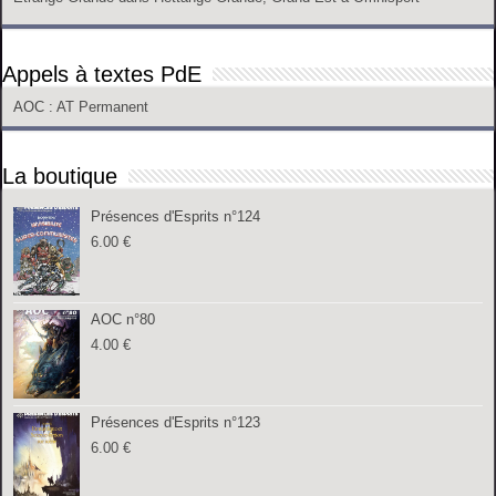
Appels à textes PdE
AOC
: AT Permanent
La boutique
Présences d'Esprits n°124
6.00
€
AOC n°80
4.00
€
Présences d'Esprits n°123
6.00
€