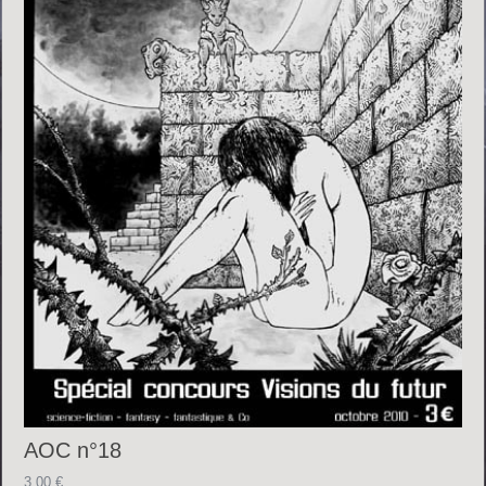
AOC n°18
3.00
€