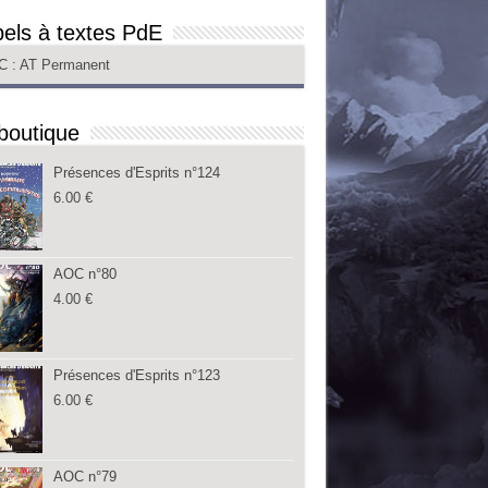
els à textes PdE
C
: AT Permanent
boutique
Présences d'Esprits n°124
6.00
€
AOC n°80
4.00
€
Présences d'Esprits n°123
6.00
€
AOC n°79