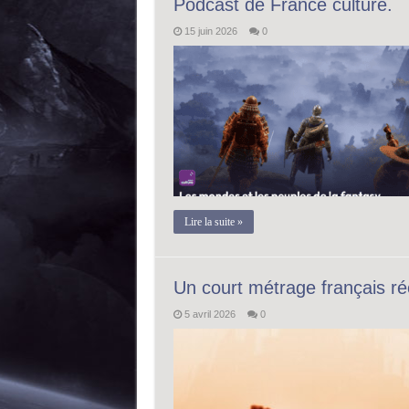
Podcast de France culture.
15 juin 2026
0
Lire la suite »
Un court métrage français 
5 avril 2026
0