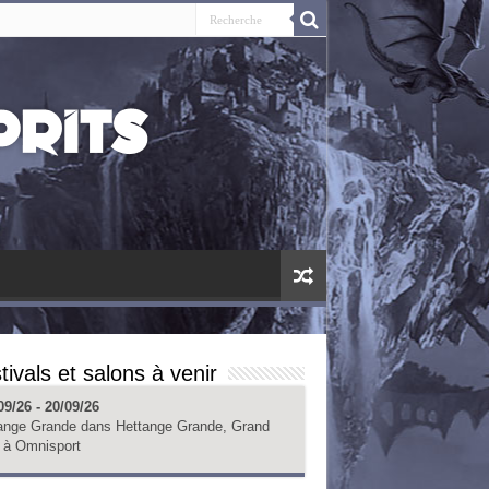
tivals et salons à venir
09/26 - 20/09/26
ange Grande
dans
Hettange Grande, Grand
à
Omnisport