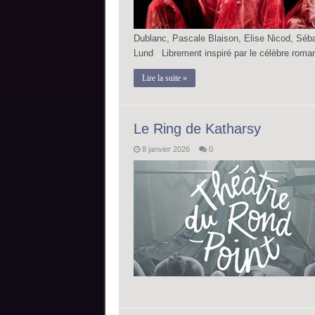
Dublanc, Pascale Blaison, Elise Nicod, Séb
Lund Librement inspiré par le célèbre rom
Lire la suite »
Le Ring de Katharsy
8 janvier 2026
0