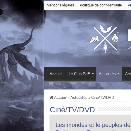
Mentions légales
Politique de confidentialité
Pl
Accueil
Le Club PdE
Actualités
Act
Accueil
»
Actualités
»
Ciné/TV/DVD
Ciné/TV/DVD
Les mondes et le peuples de 