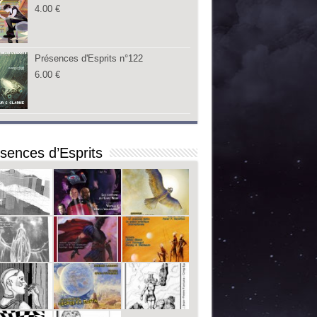
4.00
€
Présences d'Esprits n°122
6.00
€
sences d’Esprits