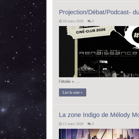
Projection/Débat/Podcast- du 
18 mars 2026
0
l’étoile ». …
Lire la suite »
La zone Indigo de Mélody M
17 mars 2026
0