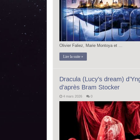
Olivier Faliez, Marie Montoya et …
Lire la suite »
Dracula (Lucy’s dream) d’Yng
d’après Bram Stocker
4 mars 2026
0