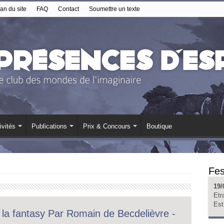
an du site
FAQ
Contact
Soumettre un texte
ivités
Publications
Prix & Concours
Boutique
Fes
19/
Etr
Est
la fantasy Par Romain de Becdelièvre -