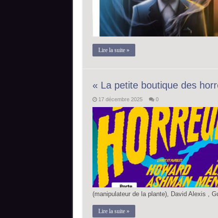
Lire la suite »
« La petite boutique des hor
17 décembre 2025
0
(manipulateur de la plante), David Alexis , 
Lire la suite »