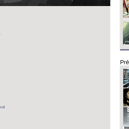
.
Pré
val