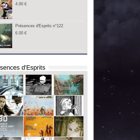
4.00
€
Présences d'Esprits n°122
6.00
€
sences d’Esprits