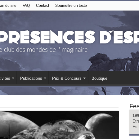
an du site
FAQ
Contact
Soumettre un texte
ivités
Publications
Prix & Concours
Boutique
Fes
19/
Etr
Est