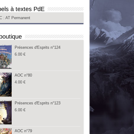
els à textes PdE
C
: AT Permanent
boutique
Présences d'Esprits n°124
6.00
€
AOC n°80
4.00
€
Présences d'Esprits n°123
6.00
€
AOC n°79