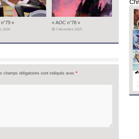
Chr
n°79 »
« AOC n°78 »
s 2026
7 décembre 2025
s champs obligatoires sont indiqués avec
*