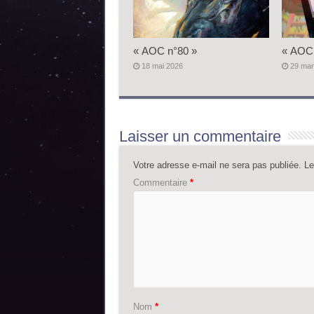
« AOC n°80 »
« AOC 
18 mai 2026
29 mar
Laisser un commentaire
Votre adresse e-mail ne sera pas publiée.
Le
Commentaire
*
Nom
*