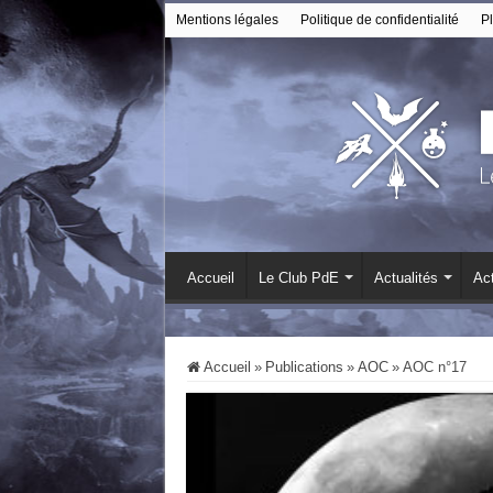
Mentions légales
Politique de confidentialité
Pl
Accueil
Le Club PdE
Actualités
Act
Accueil
»
Publications
»
AOC
»
AOC n°17