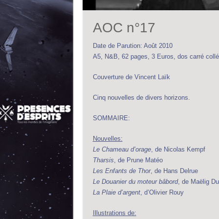
AOC n°17
Date de Parution: Août 2010
A5, N&B, 62 pages, 3 Euros, dos carré collé
Couverture de Vincent Laïk
Cinq nouvelles de divers horizons.
SOMMAIRE:
Nouvelles:
Le Chameau d’orage
, de Nicolas Kempf
Tharsis
, de Prune Matéo
Les Enfants de Thor
, de Hans Delrue
Le Douanier du moteur bâbord
, de Maëlig Du
La Plaie d’argent
, d’Olivier Rouy
Illustrations de: