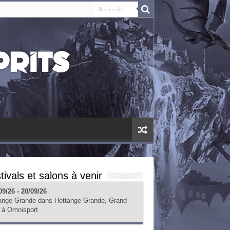
tivals et salons à venir
09/26 - 20/09/26
ange Grande
dans
Hettange Grande, Grand
à
Omnisport