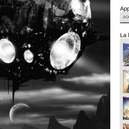
App
AO
La 