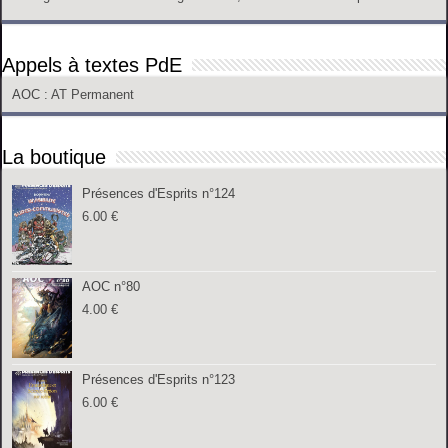
Appels à textes PdE
AOC
: AT Permanent
La boutique
Présences d'Esprits n°124
6.00
€
AOC n°80
4.00
€
Présences d'Esprits n°123
6.00
€