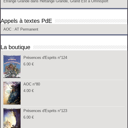
Etrange Grande
dans
Hettange Grande, Grand Est
à
Omnisport
Appels à textes PdE
AOC
: AT Permanent
La boutique
Présences d'Esprits n°124
6.00
€
AOC n°80
4.00
€
Présences d'Esprits n°123
6.00
€