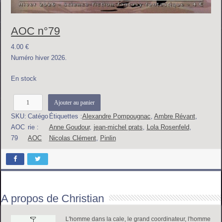
AOC n°79
4.00
€
Numéro hiver 2026.
En stock
q
Ajouter au panier
u
SKU:
Catégo
Étiquettes :
Alexandre Pompougnac
, 
Ambre Révant
, 
a
AOC
rie :
Anne Goudour
, 
jean-michel prats
, 
Lola Rosenfeld
, 
n
79
AOC
Nicolas Clément
, 
Pinlin
t
i
t
é
d
A propos de Christian
e
A
O
L'homme dans la cale, le grand coordinateur, l'homme