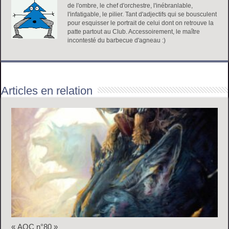
de l'ombre, le chef d'orchestre, l'inébranlable,
C
l'infatigable, le pilier. Tant d'adjectifs qui se bousculent
n
pour esquisser le portrait de celui dont on retrouve la
°
patte partout au Club. Accessoirement, le maître
incontesté du barbecue d'agneau :)
7
9
Articles en relation
« AOC n°80 »