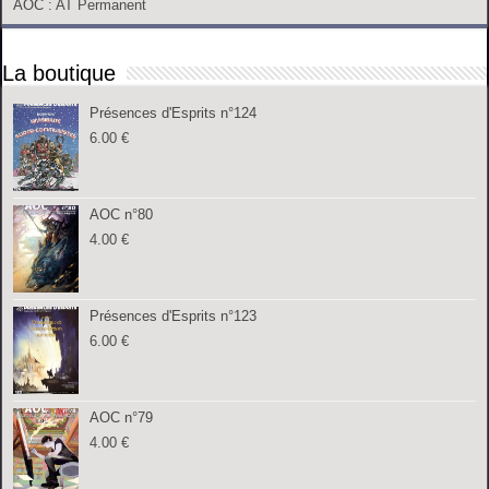
AOC
: AT Permanent
La boutique
Présences d'Esprits n°124
6.00
€
AOC n°80
4.00
€
Présences d'Esprits n°123
6.00
€
AOC n°79
4.00
€