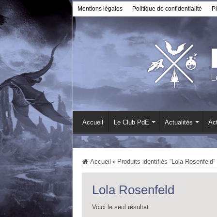
Mentions légales
Politique de confidentialité
Pl
Accueil
Le Club PdE
Actualités
Act
Accueil
»
Produits identifiés “Lola Rosenfeld”
Lola Rosenfeld
Voici le seul résultat