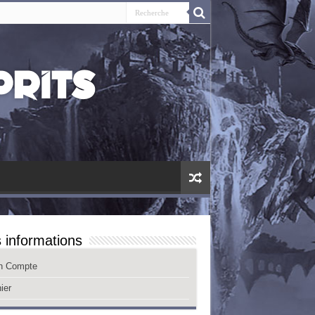
 informations
n Compte
ier