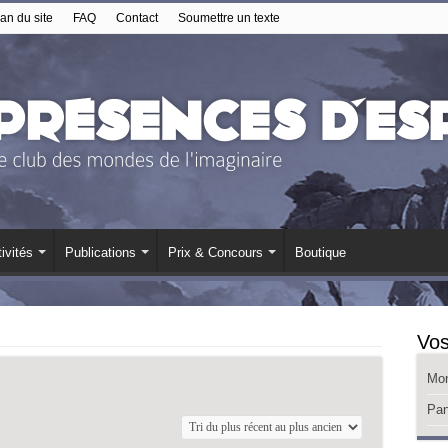
an du site
FAQ
Contact
Soumettre un texte
ivités
Publications
Prix & Concours
Boutique
Vos
Mo
Pan