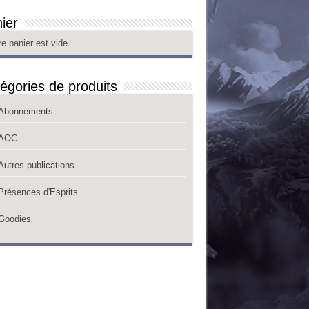
ier
re panier est vide.
égories de produits
Abonnements
AOC
Autres publications
Présences d'Esprits
Goodies