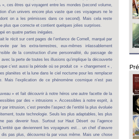
 \ », ces êtres qui voyagent entre les mondes (second volume,
oration d’un univers encore plus vaste que ces voyageurs ne le
dont on a les prémisses dans ce second). Mais cela reste
ue plus que correcte et contient quelques jolies surprises.
pé en quatre parties inégales.
ait le récit sur cent pages de l’enfance de Cornell, marqué par
levée par les extra-terrestres, eux-mêmes inlassablement
nsible de la construction d’une personnalité, du passage de
, avec la perte de toutes les illusions qu’implique la découverte
Pré
uisque c’est aussi la période où se produit ce » changement « ,
, les planètes et la lune dans le ciel nocturne pour les remplacer
me. Mais l’explication de ce phénomène cosmique n’est pas
veau » et fait découvrir à notre héros une autre facette de la
cessibles par des « intrusions ». Accessibles à notre esprit, à
par intrusion, c’est prendre l’aspect de l’entité la plus évoluée
ement, toute technologie. Seuls les plus adaptables, les plus
ne pas devenir fous. Surtout sur Haut Désert ou l’agence
 L’entité que deviennent les voyageurs est… un chef d’œuvre
s en dis pas plus, découvrez-la par vous même. Mais une chose