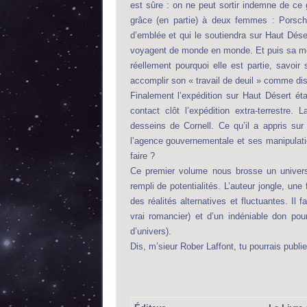
est sûre : on ne peut sortir indemne de ce ge
grâce (en partie) à deux femmes : Porsche 
d’emblée et qui le soutiendra sur Haut Désert
voyagent de monde en monde. Et puis sa mère
réellement pourquoi elle est partie, savoir
accomplir son « travail de deuil » comme di
Finalement l’expédition sur Haut Désert étab
contact clôt l’expédition extra-terrestre.
desseins de Cornell. Ce qu’il a appris sur
l’agence gouvernementale et ses manipulation
faire ?
Ce premier volume nous brosse un univers
rempli de potentialités. L’auteur jongle, un
des réalités alternatives et fluctuantes. Il 
vrai romancier) et d’un indéniable don pou
d’univers).
Dis, m’sieur Rober Laffont, tu pourrais publier