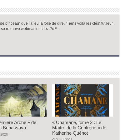
 pinceau" que j'ai eu la folie de dire. "Tiens voila les clés" fut leur
 se retrouve webmaster chez PdE...
ernière Arche » de
« Chamane, tome 2 : Le
n Benassaya
Maître de la Confrérie » de
Katherine Quénot
 2026
2 mai 2026