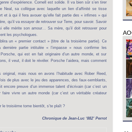
nre d’expérience. Cornell est solide. Il va bien sûr s’en tirer
Neal, sa collègue avec laquelle un lien d’affinité se tisse
 et à qui il fera avouer qu’elle fait partie des « infimes » qui
, qu’il va essayer de retrouver sur Terre, pour savoir. Savoir
 si elle mérite son amour… Sa mère, qu’il doit retrouver pour
AO
sent les psychologues.
lira un « premier contact » (titre de la troisième partie). Ce
 La dernière partie intitulée « l’impasse » nous confirme les
 Porsche, qui est en fait originaire d’un autre monde, et sur
s, il veut, il doit le révéler. Porsche l’aidera, mais comment
 original, mais nous en avons l’habitude avec Rober Reed,
e fois de plus avec le jeu des apparences, des faux-semblants,
fait encore preuve d’un immense talent d’écrivain (car c’est un
r faire vivre un autre monde (car c’est un véritable créateur
 le troisième tome bientôt, s’te plaît ?
Chronique de
Jean-Luc ‘882’ Perrot