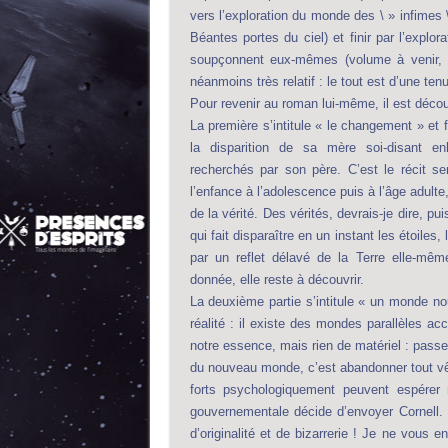
vers l’exploration du monde des \ » infimes
Béantes portes du ciel) et finir par l’expl
soupçonnent eux-mêmes (volume à venir, 
néanmoins très relatif : le tout est d’une ten
Pour revenir au roman lui-même, il est décou
La première s’intitule « le changement » et f
la disparition de sa mère soi-disant en
recherchés par son père. C’est le récit se
l’enfance à l’adolescence puis à l’âge adulte
de la vérité. Des vérités, devrais-je dire, p
qui fait disparaître en un instant les étoiles
par un reflet délavé de la Terre elle-mê
donnée, elle reste à découvrir.
La deuxième partie s’intitule « un monde nou
réalité : il existe des mondes parallèles ac
notre essence, mais rien de matériel : passer 
du nouveau monde, c’est abandonner tout vêt
forts psychologiquement peuvent espérer 
gouvernementale décide d’envoyer Cornell.
d’originalité et de bizarrerie ! Je ne vou