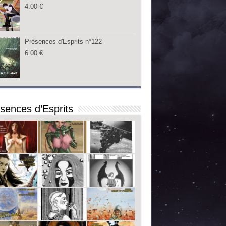
4.00
€
Présences d'Esprits n°122
6.00
€
sences d’Esprits