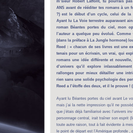
m’sieur Robert Laffont, tu pourrais pa
ANS avant de rééditer tes romans à un fo
?) est le début d’un cycle, celui de la 
Ayant lu La Voie terrestre auparavant ain
roman Béantes portes du ciel, mon opin
l’auteur a quelque peu évolué. Comme 
(dans la préface à La Jungle hormone) lou
Reed : « chacun de ses livres est une ex
tenais pour un écrivain, un vrai, qui ex
romans une idée différente et nouvelle,
d’univers qu’il explore inlassablemen
rallonges pour mieux détailler une intri
rien sans une solide psychologie des pe
Reed a l’étoffe des deux, et il le prouve ! 
Ayant lu Béantes portes du ciel avant Le v
mais j’ai la nette impression qu’il ne poss
que j’étais déjà familiarisé avec l’univers in
personnage central, irait traîner son esprit 
toute autre raison, tout à fait évidente à me
le point de départ est l’Amérique profonde , 