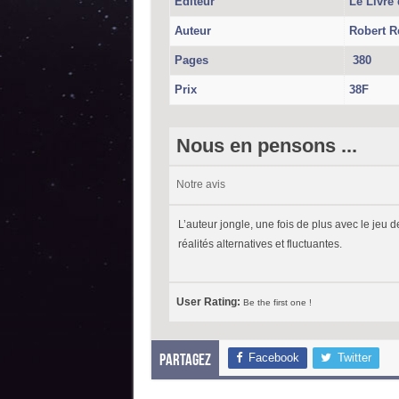
Éditeur
Le Livre
Auteur
Robert R
Pages
380
Prix
38F
Nous en pensons ...
Notre avis
L’auteur jongle, une fois de plus avec le jeu
réalités alternatives et fluctuantes.
User Rating:
Be the first one !
Facebook
Twitter
Partagez