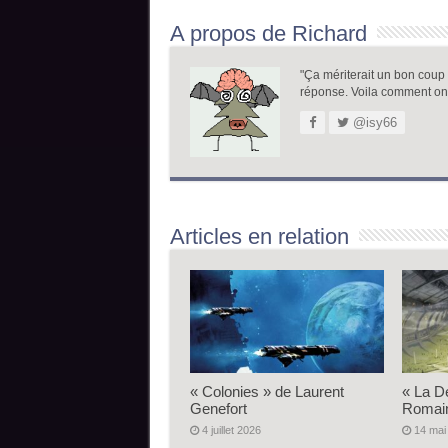
A propos de Richard
"Ça mériterait un bon coup de
réponse. Voila comment on
@isy66
Articles en relation
« Colonies » de Laurent
« La D
Genefort
Romai
4 juillet 2026
14 mai