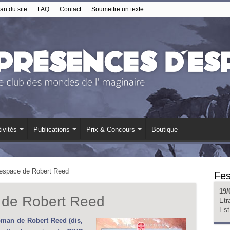
an du site
FAQ
Contact
Soumettre un texte
ivités
Publications
Prix & Concours
Boutique
l’espace de Robert Reed
Fes
19/
e de Robert Reed
Etr
Est
oman de Robert Reed (dis,