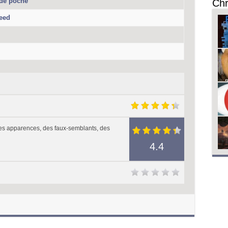
 de poche
Chr
eed
 des apparences, des faux-semblants, des
4.4