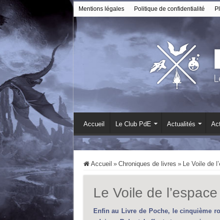
Mentions légales
Politique de confidentialité
Pl
Accueil
Le Club PdE
Actualités
Act
Accueil
»
Chroniques de livres
»
Le Voile de 
Le Voile de l’espac
Enfin au Livre de Poche, le cinquième r