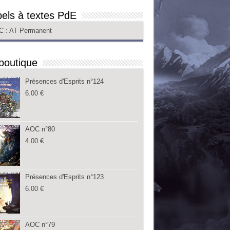
els à textes PdE
C
: AT Permanent
boutique
Présences d'Esprits n°124
6.00
€
AOC n°80
4.00
€
Présences d'Esprits n°123
6.00
€
AOC n°79