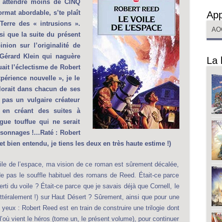
s attendre moins de CINQ
rmat abordable, s’te plaît
App
Terre des « intrusions ».
AO
si que la suite du présent
ion sur l’originalité de
Gérard Klein qui naguère
La 
ait l’éclectisme de Robert
périence nouvelle », je le
plorait dans chacun de ses
 pas un vulgaire créateur
t en créant des suites à
gue touffue qui ne serait
rsonnages !…Raté : Robert
(et bien entendu, je tiens les deux en très haute estime !)
oile de l’espace, ma vision de ce roman est sûrement décalée,
ède pas le souffle habituel des romans de Reed. Était-ce parce
verti du voile ? Était-ce parce que je savais déjà que Cornell, le
(littéralement !) sur Haut Désert ? Sûrement, ainsi que pour une
s yeux : Robert Reed est en train de construire une trilogie dont
d’où vient le héros (tome un, le présent volume), pour continuer