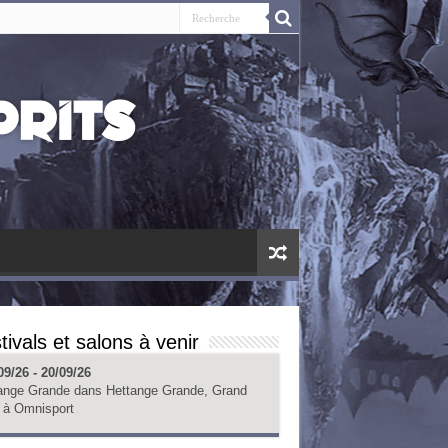
tivals et salons à venir
09/26 - 20/09/26
ange Grande
dans
Hettange Grande, Grand
à
Omnisport