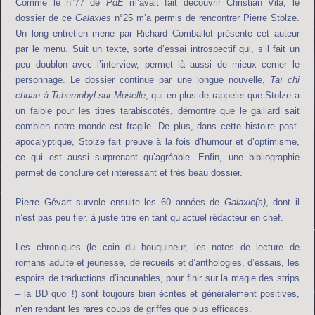
Comme le n°77 de
PdE
m’avait fait découvrir Christian Vilà, le
dossier de ce
Galaxies
n°25 m’a permis de rencontrer Pierre Stolze.
Un long entretien mené par Richard Comballot présente cet auteur
par le menu. Suit un texte, sorte d’essai introspectif qui, s’il fait un
peu doublon avec l’interview, permet là aussi de mieux cerner le
personnage. Le dossier continue par une longue nouvelle,
Taï chi
chuan à Tchernobyl-sur-Moselle
, qui en plus de rappeler que Stolze a
un faible pour les titres tarabiscotés, démontre que le gaillard sait
combien notre monde est fragile. De plus, dans cette histoire post-
apocalyptique, Stolze fait preuve à la fois d’humour et d’optimisme,
ce qui est aussi surprenant qu’agréable. Enfin, une bibliographie
permet de conclure cet intéressant et très beau dossier.
Pierre Gévart survole ensuite les 60 années de
Galaxie(s)
, dont il
n’est pas peu fier, à juste titre en tant qu’actuel rédacteur en chef.
Les chroniques (le coin du bouquineur, les notes de lecture de
romans adulte et jeunesse, de recueils et d’anthologies, d’essais, les
espoirs de traductions d’incunables, pour finir sur la magie des strips
– la BD quoi !) sont toujours bien écrites et généralement positives,
n’en rendant les rares coups de griffes que plus efficaces.