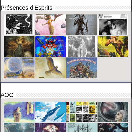
Présences d’Esprits
AOC