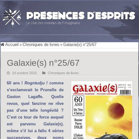
Accueil
»
Chroniques de livres
»
Galaxie(s) n°25/67
Galaxie(s) n°25/67
24 octobre 2016
Chroniques de livres
60 ans !
Rogntudju !
comme
s’exclamerait le Prunelle de
Gaston Lagaffe. Quelle
revue, quel fanzine ne rêve
pas d’une telle longévité ?
C’est ce tour de force auquel
est parvenu
Galaxie(s)
,
même s’il lui a fallu 4 séries
successives, deux noms