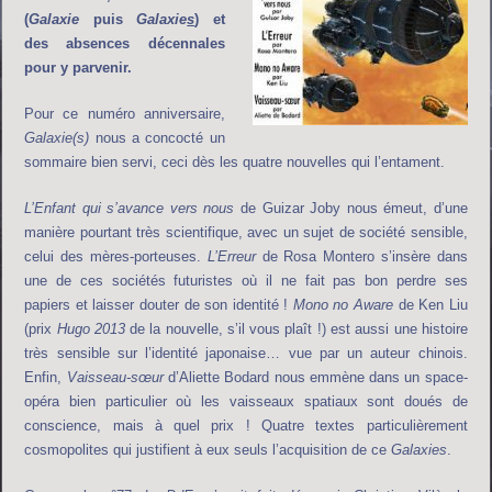
(
Galaxie
puis
Galaxie
s
) et
des absences décennales
pour y parvenir.
Pour ce numéro anniversaire,
Galaxie(s)
nous a concocté un
sommaire bien servi, ceci dès les quatre nouvelles qui l’entament.
L’Enfant qui s’avance vers nous
de Guizar Joby nous émeut, d’une
manière pourtant très scientifique, avec un sujet de société sensible,
celui des mères-porteuses.
L’Erreur
de Rosa Montero s’insère dans
une de ces sociétés futuristes où il ne fait pas bon perdre ses
papiers et laisser douter de son identité !
Mono no Aware
de Ken Liu
(prix
Hugo 2013
de la nouvelle, s’il vous plaît !) est aussi une histoire
très sensible sur l’identité japonaise… vue par un auteur chinois.
Enfin,
Vaisseau-sœur
d’Aliette Bodard nous emmène dans un space-
opéra bien particulier où les vaisseaux spatiaux sont doués de
conscience, mais à quel prix ! Quatre textes particulièrement
cosmopolites qui justifient à eux seuls l’acquisition de ce
Galaxies
.