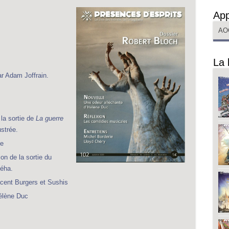
App
AO
La 
r Adam Joffrain.
la sortie de
La guerre
ustrée.
e
n de la sortie du
Léha.
cent Burgers et Sushis
élène Duc