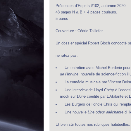
Présences d’Esprits #102, automne 2020.
48 pages N & B + 4 pages couleurs.
5 euros
Couverture : Cédric Taillefer
Un dossier spécial Robert Bloch concocté pa
ne ratez pas:
Un entretien avec Michel Borderie pour 
de l’Ihrvine
, nouvelle de science-fiction ill
La comédie musicale par Vincent Delru
Une interview de Lloyd Chéry à l’occasio
mook sur
Dune
coédité par L’Atalante et 
Les Burgers de l’oncle Chris qui rempla
Une nouvelle
Une odeur alléchante
d’H
Et bien sûr toutes nos rubriques habituelles.