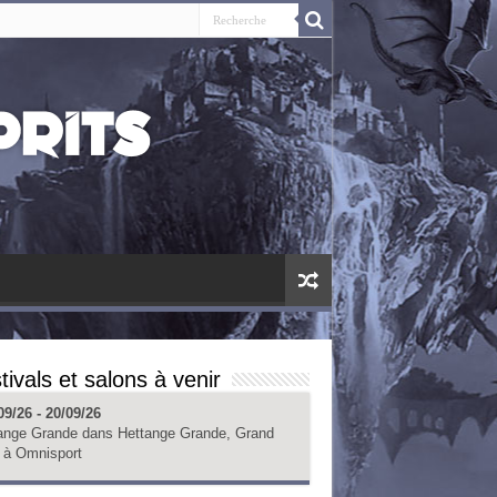
tivals et salons à venir
09/26 - 20/09/26
ange Grande
dans
Hettange Grande, Grand
à
Omnisport