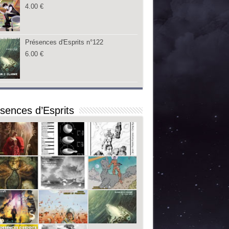
4.00
€
Présences d'Esprits n°122
6.00
€
sences d’Esprits