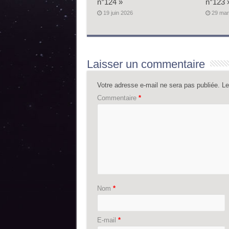
n°124 »
n°123 
19 juin 2026
29 mar
Laisser un commentaire
Votre adresse e-mail ne sera pas publiée.
Le
Commentaire
*
Nom
*
E-mail
*