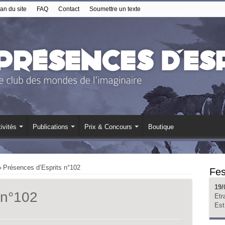
an du site
FAQ
Contact
Soumettre un texte
ivités
Publications
Prix & Concours
Boutique
»
Présences d’Esprits n°102
Fes
19/
 n°102
Etr
Est