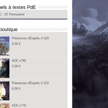
els à textes PdE
C
: AT Permanent
boutique
Présences d'Esprits n°124
6.00
€
AOC n°80
4.00
€
Présences d'Esprits n°123
6.00
€
AOC n°79