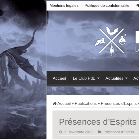
Mentions légales
Politique de confidentialité
Pl
Accueil
Le Club PdE
Actualités
Act
Accueil
»
Publications
»
Présences d'Esprits
Présences d’Esprits
21 novembre 2020
Présences d'Esprits