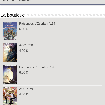
AOC
: AT Permanent
La boutique
Présences d'Esprits n°124
6.00
€
AOC n°80
4.00
€
Présences d'Esprits n°123
6.00
€
AOC n°79
4.00
€