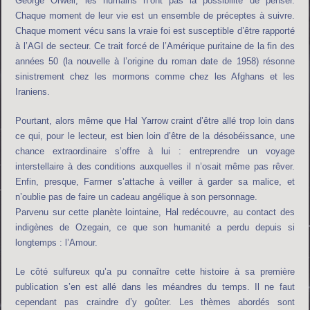
George Orwell, les humains n’ont pas la possibilité de penser.
Chaque moment de leur vie est un ensemble de préceptes à suivre.
Chaque moment vécu sans la vraie foi est susceptible d’être rapporté
à l’AGI de secteur. Ce trait forcé de l’Amérique puritaine de la fin des
années 50 (la nouvelle à l’origine du roman date de 1958) résonne
sinistrement chez les mormons comme chez les Afghans et les
Iraniens.
Pourtant, alors même que Hal Yarrow craint d’être allé trop loin dans
ce qui, pour le lecteur, est bien loin d’être de la désobéissance, une
chance extraordinaire s’offre à lui : entreprendre un voyage
interstellaire à des conditions auxquelles il n’osait même pas rêver.
Enfin, presque, Farmer s’attache à veiller à garder sa malice, et
n’oublie pas de faire un cadeau angélique à son personnage.
Parvenu sur cette planète lointaine, Hal redécouvre, au contact des
indigènes de Ozegain, ce que son humanité a perdu depuis si
longtemps : l’Amour.
Le côté sulfureux qu’a pu connaître cette histoire à sa première
publication s’en est allé dans les méandres du temps. Il ne faut
cependant pas craindre d’y goûter. Les thèmes abordés sont