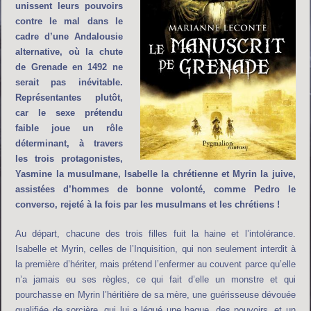
unissent leurs pouvoirs
contre le mal dans le
cadre d’une Andalousie
alternative, où la chute
de Grenade en 1492 ne
serait pas inévitable.
Représentantes plutôt,
car le sexe prétendu
faible joue un rôle
déterminant, à travers
les trois protagonistes,
Yasmine la musulmane, Isabelle la chrétienne et Myrin la juive,
assistées d’hommes de bonne volonté, comme Pedro le
converso, rejeté à la fois par les musulmans et les chrétiens !
Au départ, chacune des trois filles fuit la haine et l’intolérance.
Isabelle et Myrin, celles de l’Inquisition, qui non seulement interdit à
la première d’hériter, mais prétend l’enfermer au couvent parce qu’elle
n’a jamais eu ses règles, ce qui fait d’elle un monstre et qui
pourchasse en Myrin l’héritière de sa mère, une guérisseuse dévouée
qualifiée de sorcière, qui lui a légué une bague, des pouvoirs, et un