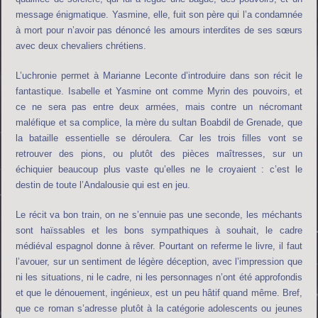
message énigmatique. Yasmine, elle, fuit son père qui l’a condamnée
à mort pour n’avoir pas dénoncé les amours interdites de ses sœurs
avec deux chevaliers chrétiens.
L’uchronie permet à Marianne Leconte d’introduire dans son récit le
fantastique. Isabelle et Yasmine ont comme Myrin des pouvoirs, et
ce ne sera pas entre deux armées, mais contre un nécromant
maléfique et sa complice, la mère du sultan Boabdil de Grenade, que
la bataille essentielle se déroulera. Car les trois filles vont se
retrouver des pions, ou plutôt des pièces maîtresses, sur un
échiquier beaucoup plus vaste qu’elles ne le croyaient : c’est le
destin de toute l’Andalousie qui est en jeu.
Le récit va bon train, on ne s’ennuie pas une seconde, les méchants
sont haïssables et les bons sympathiques à souhait, le cadre
médiéval espagnol donne à rêver. Pourtant on referme le livre, il faut
l’avouer, sur un sentiment de légère déception, avec l’impression que
ni les situations, ni le cadre, ni les personnages n’ont été approfondis
et que le dénouement, ingénieux, est un peu hâtif quand même. Bref,
que ce roman s’adresse plutôt à la catégorie adolescents ou jeunes