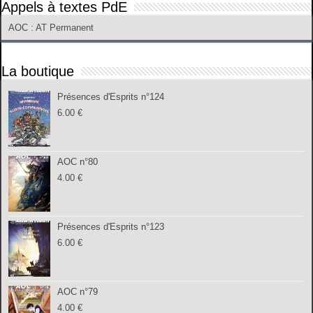
Appels à textes PdE
AOC
: AT Permanent
La boutique
Présences d'Esprits n°124
6.00
€
AOC n°80
4.00
€
Présences d'Esprits n°123
6.00
€
AOC n°79
4.00
€