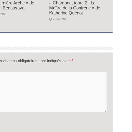
ernière Arche » de
« Chamane, tome 2 : Le
n Benassaya
Maître de la Confrérie » de
Katherine Quénot
 2026
2 mai 2026
s champs obligatoires sont indiqués avec
*