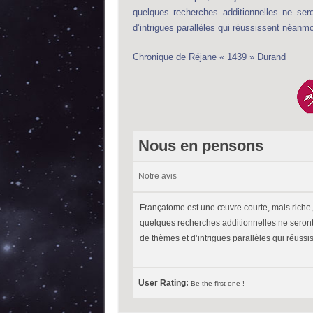
quelques recherches additionnelles ne se
d’intrigues parallèles qui réussissent néanmo
Chronique de Réjane « 1439 » Durand
Nous en pensons
Notre avis
Françatome est une œuvre courte, mais riche, 
quelques recherches additionnelles ne seront
de thèmes et d’intrigues parallèles qui réuss
User Rating:
Be the first one !