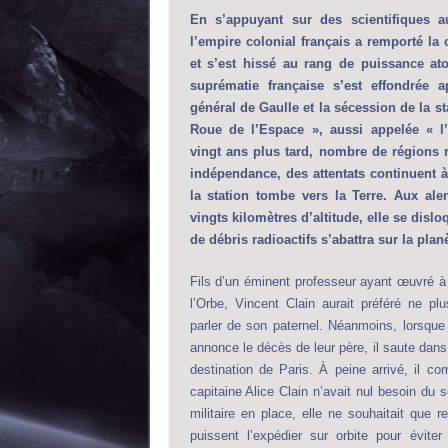
En s’appuyant sur des scientifiques a
l’empire colonial français a remporté la 
et s’est hissé au rang de puissance at
suprématie française s’est effondrée 
général de Gaulle et la sécession de la sta
Roue de l’Espace », aussi appelée « l
vingt ans plus tard, nombre de régions 
indépendance, des attentats continuent à 
la station tombe vers la Terre. Aux ale
vingts kilomètres d’altitude, elle se dislo
de débris radioactifs s’abattra sur la planè
Fils d’un éminent professeur ayant œuvré à 
l’Orbe, Vincent Clain aurait préféré ne pl
parler de son paternel. Néanmoins, lorsque
annonce le décès de leur père, il saute dans
destination de Paris. À peine arrivé, il co
capitaine Alice Clain n’avait nul besoin du 
militaire en place, elle ne souhaitait que 
puissent l’expédier sur orbite pour évite