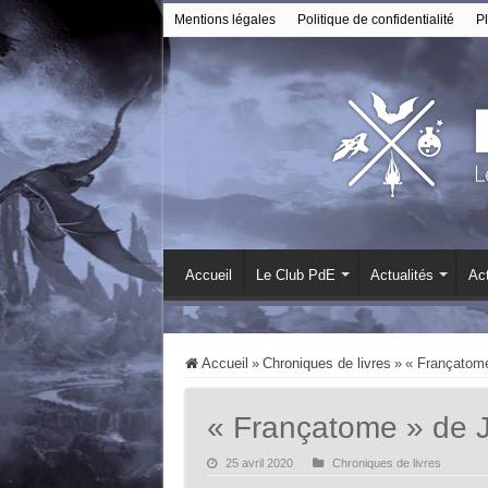
Mentions légales
Politique de confidentialité
Pl
Accueil
Le Club PdE
Actualités
Act
Accueil
»
Chroniques de livres
»
« Françatome
« Françatome » de J
25 avril 2020
Chroniques de livres