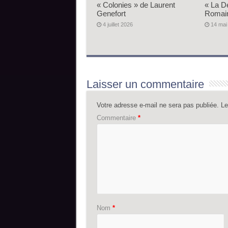
« Colonies » de Laurent
« La D
Genefort
Romai
4 juillet 2026
14 mai
Laisser un commentaire
Votre adresse e-mail ne sera pas publiée.
Le
Commentaire
*
Nom
*