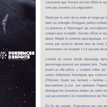
conscients que Vincent est loin d’être le s
sont pas ouvertes à la négociation.
Hanté par la mort de sa mère et rongé par 
dans un imbroglio d’intrigues politico-milita
sa jeunesse à Hammaguir qui ressurgissen
contact avec la réalité. Secrets d’État et se
abord. Malgré le contexte apocalyptique, il
moins pas avant le dernier tiers du livre)
événements sur lesquels il n’a que peu de pr
L’intérêt du roman réside davantage dans
personnage poursuit ses propres buts. Toutes
jouent un rôle précis, y compris celles q
autant d’éléments historiques que science-
d’Histoire. Quant aux lecteurs « lambda », 
basculement (c.à-d. une opération Papercl
distinguer les inventions réelles de celles r
nuit aucunement à la compréhension de l’histo
En fin de compte, Françatome est une œuv