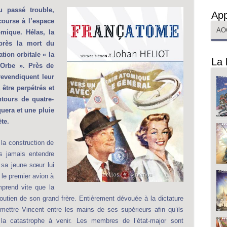
u passé trouble,
App
course à l’espace
AO
omique. Hélas, la
après la mort du
tion orbitale « la
La 
’Orbe ». Près de
revendiquent leur
être perpétrés et
ntours de quatre-
quera et une pluie
te.
la construction de
us jamais entendre
 sa jeune sœur lui
 le premier avion à
mprend vite que la
soutien de son grand frère. Entièrement dévouée à la dictature
remettre Vincent entre les mains de ses supérieurs afin qu’ils
r la catastrophe à venir. Les membres de l’état-major sont