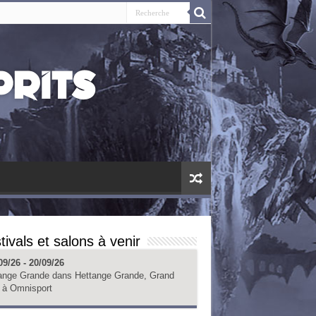
tivals et salons à venir
09/26 - 20/09/26
ange Grande
dans
Hettange Grande, Grand
à
Omnisport