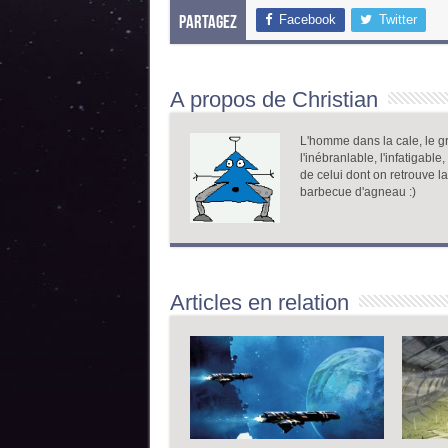
Facebook
Twitter
Partagez
A propos de Christian
L'homme dans la cale, le gr
l'inébranlable, l'infatigable
de celui dont on retrouve l
barbecue d'agneau :)
Articles en relation