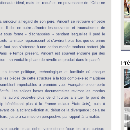
pationaute idéal, mais les requêtes en provenance de l’Orbe ne
la rancœur à l’égard de son père, Vincent se retrouve empêtré
ires. Il doit en outre affronter les souvenirs et traumatismes de
t sous forme « d’échappées » pendant lesquelles il perd le
crets familiaux reparaissent et s’avèrent plus liés que de prime
 ne faut pas s’attendre à une action menée tambour battant (du
. Dans le temps présent, Vincent est souvent entraîné par des
ise ; sa véritable phase de révolte se produit dans le passé.
Pré
 sa trame politique, technologique et familiale où chaque
 les pièces de cette structure à la fois complexe et maîtrisée
ui semblent improbables à première vue. Françatome comporte
fictifs. Les solides bases documentaires raviront les mordus
ils auront peut-être plus de difficultés à situer le point de
ip bénéficiant plus à la France qu’aux États-Unis), puis à
elevant de la science-fiction au début de la divergence ; cela ne
ire, juste à sa mise en perspective par rapport à la réalité.
re courte, mais riche, voire dense (pour les plus curieux,