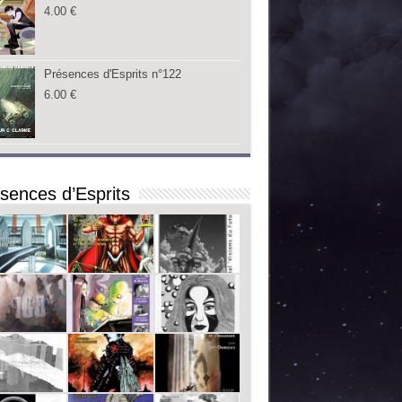
4.00
€
Présences d'Esprits n°122
6.00
€
sences d’Esprits