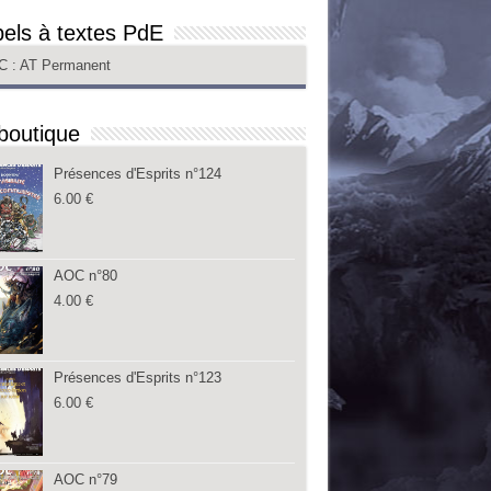
els à textes PdE
C
: AT Permanent
boutique
Présences d'Esprits n°124
6.00
€
AOC n°80
4.00
€
Présences d'Esprits n°123
6.00
€
AOC n°79