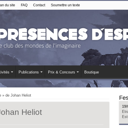
an du site
FAQ
Contact
Soumettre un texte
ivités
Publications
Prix & Concours
Boutique
 » de Johan Heliot
Fes
19/
ohan Heliot
Etr
Est