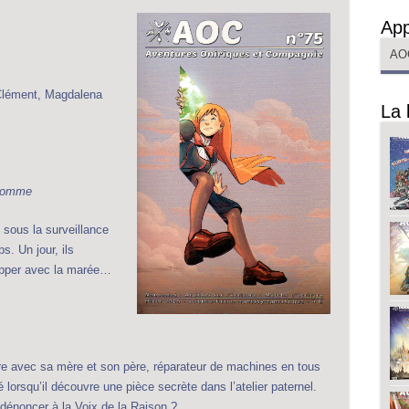
App
AO
s Clément, Magdalena
La 
dhomme
 sous la surveillance
s. Un jour, ils
apper avec la marée…
rre avec sa mère et son père, réparateur de machines en tous
lorsqu’il découvre une pièce secrète dans l’atelier paternel.
 dénoncer à la Voix de la Raison ?