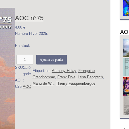
AOC n°75
4.00
€
AO
Numéro Hiver 2025.
En stock
q
Ajouter au panier
u
SKU
Caté
a
Étiquettes :
Anthony Holay
, 
Françoise
:
gorie
n
Grandhomme
, 
Frank Dole
, 
Léna Pengrech
, 
AO
:
t
Manu de Wit
, 
Thierry Fauquembergue
C75
AOC
i
t
é
d
e
A
O