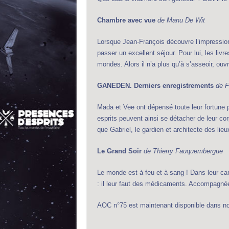
Chambre avec vue
de Manu De Wit
Lorsque Jean-François découvre l’impressionn
passer un excellent séjour. Pour lui, les livr
mondes. Alors il n’a plus qu’à s’asseoir, ou
GANEDEN. Derniers enregistrements
de F
Mada et Vee ont dépensé toute leur fortune p
esprits peuvent ainsi se détacher de leur c
que Gabriel, le gardien et architecte des lie
Le Grand Soir
de Thierry Fauquembergue
Le monde est à feu et à sang ! Dans leur ca
: il leur faut des médicaments. Accompagnée 
AOC n°75 est maintenant disponible dans no