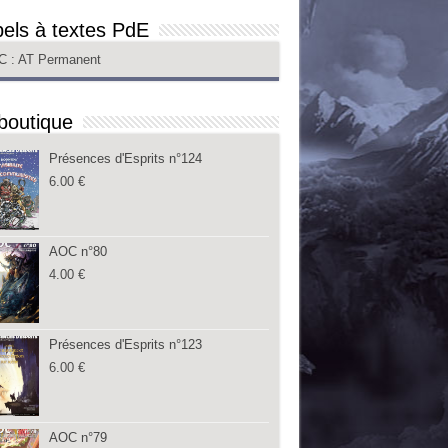
els à textes PdE
C
: AT Permanent
boutique
Présences d'Esprits n°124
6.00
€
AOC n°80
4.00
€
Présences d'Esprits n°123
6.00
€
AOC n°79