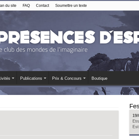
an du site
FAQ
Contact
Soumettre un texte
ivités
Publications
Prix & Concours
Boutique
Fes
19/
Etr
Est