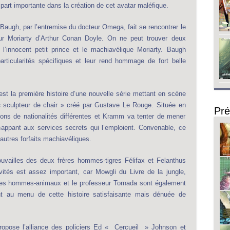
art importante dans la création de cet avatar maléfique.
augh, par l’entremise du docteur Omega, fait se rencontrer le
eur Moriarty d’Arthur Conan Doyle. On ne peut trouver deux
’innocent petit prince et le machiavélique Moriarty. Baugh
rticularités spécifiques et leur rend hommage de fort belle
st la première histoire d’une nouvelle série mettant en scène
« sculpteur de chair » créé par Gustave Le Rouge. Située en
Pré
pions de nationalités différentes et Kramm va tenter de mener
appant aux services secrets qui l’emploient. Convenable, ce
autres forfaits machiavéliques.
rouvailles des deux frères hommes-tigres Félifax et Felanthus
ités est assez important, car Mowgli du Livre de la jungle,
ses hommes-animaux et le professeur Tornada sont également
t au menu de cette histoire satisfaisante mais dénuée de
ropose l’alliance des policiers Ed « Cercueil » Johnson et