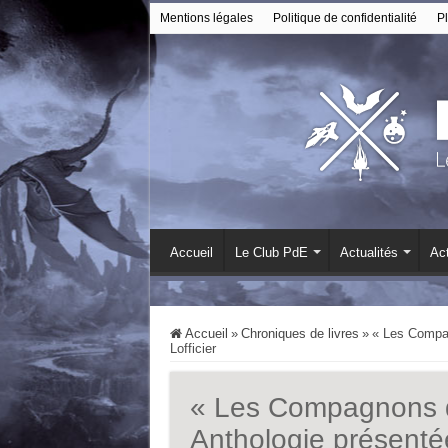
Mentions légales
Politique de confidentialité
Pl
Accueil
Le Club PdE
Actualités
Act
Accueil
»
Chroniques de livres
»
« Les Compag
Lofficier
« Les Compagnons d
Anthologie présentée