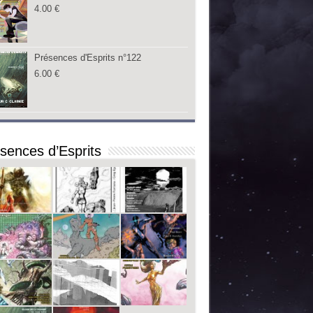
4.00
€
Présences d'Esprits n°122
6.00
€
sences d’Esprits