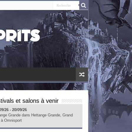
tivals et salons à venir
09/26 - 20/09/26
ange Grande
dans
Hettange Grande, Grand
à
Omnisport