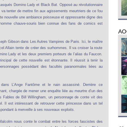
masqués Domino Lady et Black Bat. Opposé au révolutionnaire
 va tenter de mettre fin aux agissements meurtriers de ce fou
ette nouvelle une ambiance poisseuse et oppressante digne des
n homme chauve-souris bien connue des fans de comics est
AO
ph Gibson dans Les Autres Vampires de Paris. Ici, le maître
l Allain tente de créer des surhommes. Il va croiser la route
o Lady et les deux premiers porteurs de l’alias du Faucon.
cipal de cette nouvelle est étonnante. Il réussit à tenir la
personnages possédant des facultés paranormales liées au
e dans L’Ange Fantôme et le nain assassiné. Derrière ce
ant, chargée de mener une enquête liée au meurtre d’un des
s Fables de Bill Willingham, un personnage de conte vit des
. Il est intéressant de retrouver cette princesse dans un tel
spondant à merveille à ses nouveaux exploits.
 Malcolm nous conte le combat entre les forces fascistes des