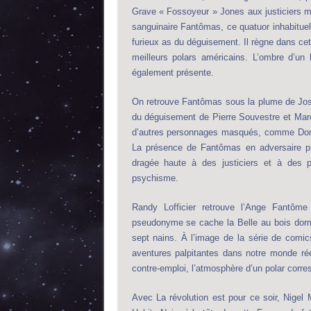
Grave « Fossoyeur » Jones aux justiciers 
sanguinaire Fantômas, ce quatuor inhabituel
furieux as du déguisement. Il règne dans c
meilleurs polars américains. L’ombre d’u
également présente.
On retrouve Fantômas sous la plume de Jose
du déguisement de Pierre Souvestre et Marce
d’autres personnages masqués, comme Domin
La présence de Fantômas en adversaire prin
dragée haute à des justiciers et à des 
psychisme.
Randy Lofficier retrouve l’Ange Fantôm
pseudonyme se cache la Belle au bois dorm
sept nains. À l’image de la série de comic
aventures palpitantes dans notre monde réel
contre-emploi, l’atmosphère d’un polar corre
Avec La révolution est pour ce soir, Nigel