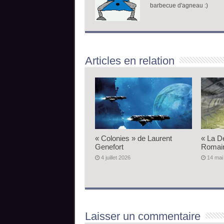
barbecue d'agneau :)
Articles en relation
« Colonies » de Laurent
« La D
Genefort
Romai
4 juillet 2026
14 mai
Laisser un commentaire