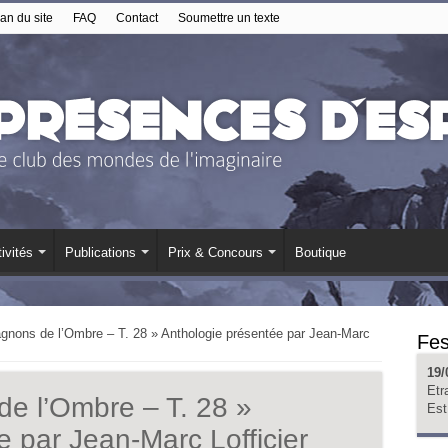
an du site
FAQ
Contact
Soumettre un texte
ivités
Publications
Prix & Concours
Boutique
nons de l’Ombre – T. 28 » Anthologie présentée par Jean-Marc
Fes
19/
Etr
e l’Ombre – T. 28 »
Est
 par Jean-Marc Lofficier