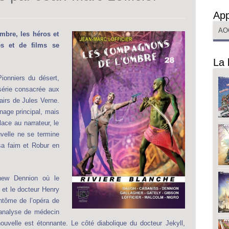
App
AO
bre, les héros et
es et de films se
La 
ionniers du désert,
 série consacrée aux
airs de Jules Verne.
nage principal, mais
lace au narrateur, le
uvelle ne se termine
sa faim et Robur en
thew Dennion où le
et le docteur Henry
antôme de l’opéra de
’analyse de médecin
nouvelle est étonnante. Le côté diabolique du docteur Jekyll,