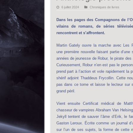
6 juillet 2024
Chroniques de livres
Dans les pages des Compagnons de l’Om
vilains de romans, de séries télévisé
rencontrent et s’affrontent.
Martin Gately ouvre la marche avec Les P
une première nouvelle faisant partie d’une
années de jeunesse de Robur, le pirate des 
Curieusement, Robur n’en est pas le person
prend part à l’action et vole rapidement la p
shérif adjoint Thaddeus Frycollin. Cette no
pas dans ce tome et laisse le lecteur sur 
grand péril.
Vient ensuite Certificat médical de Mat
chasseur de vampires Abraham Van Helsing 
Jekyll tentent de sauver l’âme d’Erik, le f
Gaston Leroux. Écrite comme un journal d
sur l’un de ses sujets, la forme de cette 