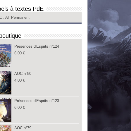
els à textes PdE
C
: AT Permanent
boutique
Présences d'Esprits n°124
6.00
€
AOC n°80
4.00
€
Présences d'Esprits n°123
6.00
€
AOC n°79