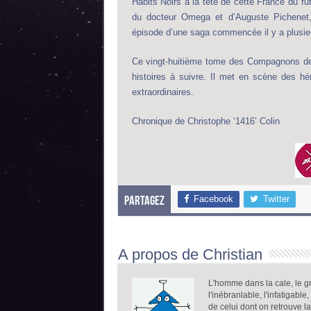
Habits Noirs à la tête de cette France du f
du docteur Omega et d’Auguste Pichenet, 
épisode d’une saga commencée il y a plusie
Ce vingt-huitième tome des Compagnons de l
histoires à suivre. Il met en scène des h
extraordinaires.
Chronique de Christophe ‘1416’ Colin
Facebook
Twitter
Partagez
A propos de Christian
L'homme dans la cale, le gr
l'inébranlable, l'infatigable
de celui dont on retrouve l