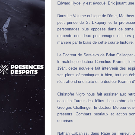
Edward Hyde, y est évoqué, Erik jouant une p
Dans Le Volume cubique de l’âme, Matthew B
petit prince de St Exupéry et le profess
personnages plus opposés dans ce tome, l
respecte ces deux personnages et leurs pa
manière par le biais de cette courte histoire.
Le Docteur de Sarajevo de Brian Gallagher e
le maléfique docteur Cornelius Kramm, le 
1914, cette nouvelle fait intervenir des es
ses plans démoniaques à bien, tout en éch
récit attend une suite et le docteur Kramm d’
Christofer Nigro nous fait assister aux ret
dans La Fureur des félins. Le nombre d’inv
Georges Challenger, le docteur Moreau et 
présents. Combats bestiaux et action son
surprises.
Nathan Cabaniss, dans Rage ou Terreur, p