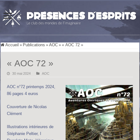
Accueil
»
Publications
»
AOC
»
« AOC 72 »
« AOC 72 »
30 mai 2024
AOC
AOC n°72 printemps 2024,
86 pages 4 euros
Couverture de Nicolas
Clément
Illustrations intérieures de
Stéphanie Peltier, I