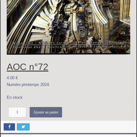
AOC n°72
4.00
€
Numéro printemps 2024.
En stock
q
Ajouter au panier
u
a
n
t