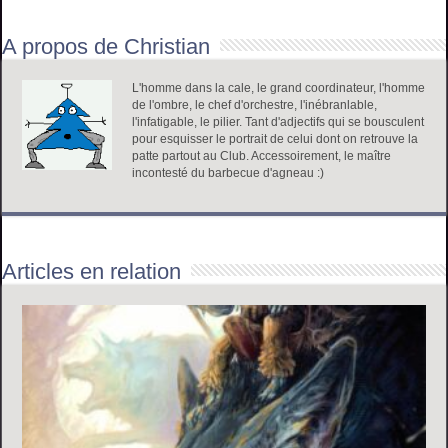
i
A propos de Christian
t
é
d
L'homme dans la cale, le grand coordinateur, l'homme
de l'ombre, le chef d'orchestre, l'inébranlable,
e
l'infatigable, le pilier. Tant d'adjectifs qui se bousculent
A
pour esquisser le portrait de celui dont on retrouve la
O
patte partout au Club. Accessoirement, le maître
incontesté du barbecue d'agneau :)
C
n
°
7
2
Articles en relation