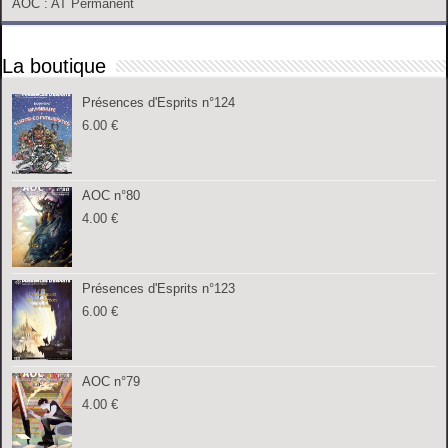
AOC
: AT Permanent
La boutique
Présences d'Esprits n°124
6.00
€
AOC n°80
4.00
€
Présences d'Esprits n°123
6.00
€
AOC n°79
4.00
€