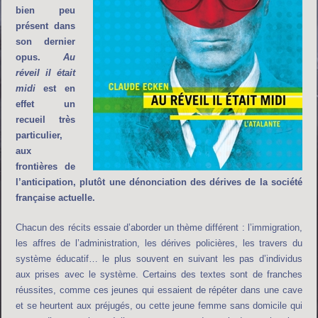
bien peu
présent dans
son dernier
opus.
Au
réveil il était
midi
est en
effet un
recueil très
particulier,
aux
frontières de
l’anticipation, plutôt une dénonciation des dérives de la société
française actuelle.
Chacun des récits essaie d’aborder un thème différent : l’immigration,
les affres de l’administration, les dérives policières, les travers du
système éducatif… le plus souvent en suivant les pas d’individus
aux prises avec le système. Certains des textes sont de franches
réussites, comme ces jeunes qui essaient de répéter dans une cave
et se heurtent aux préjugés, ou cette jeune femme sans domicile qui