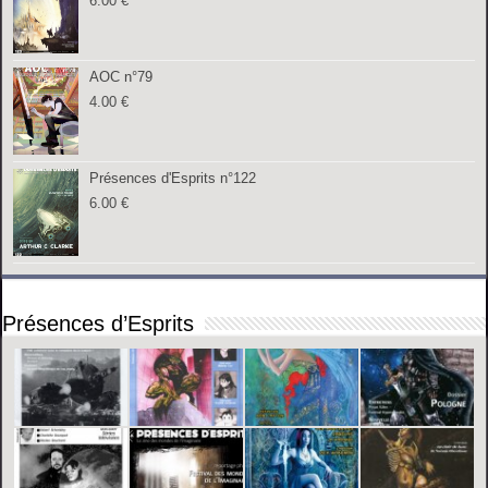
6.00
€
AOC n°79
4.00
€
Présences d'Esprits n°122
6.00
€
Présences d’Esprits