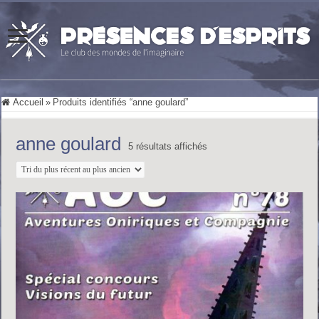
Accueil
»
Produits identifiés “anne goulard”
anne goulard
Trié
5 résultats affichés
du
plus
récent
au
plus
ancien