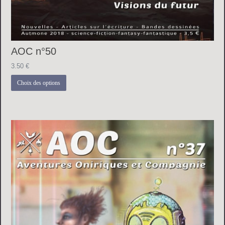
AOC n°50
3.50
€
Ce
Choix des options
produit
a
plusieurs
variations.
Les
options
peuvent
être
choisies
sur
la
page
du
produit