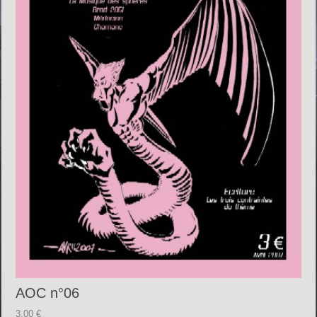
AOC n°06
3.00
€