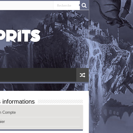
 informations
n Compte
ier