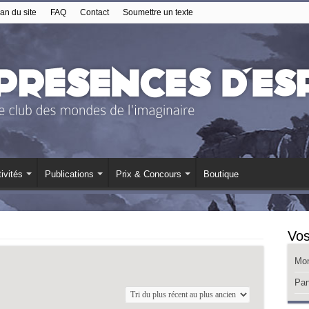
an du site
FAQ
Contact
Soumettre un texte
ivités
Publications
Prix & Concours
Boutique
Vos
Mo
Pan