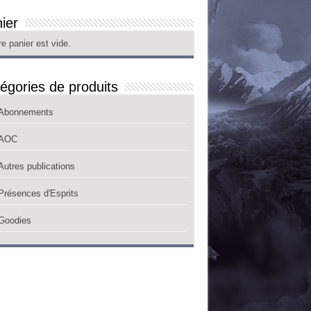
ier
re panier est vide.
égories de produits
Abonnements
AOC
Autres publications
Présences d'Esprits
Goodies