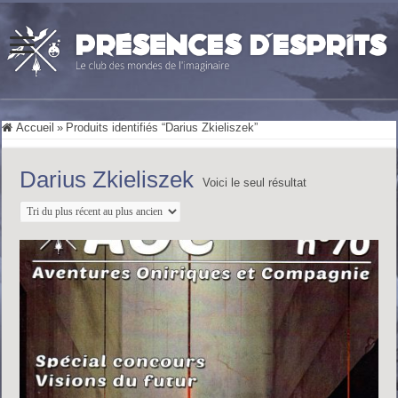
Accueil
»
Produits identifiés “Darius Zkieliszek”
Darius Zkieliszek
Voici le seul résultat