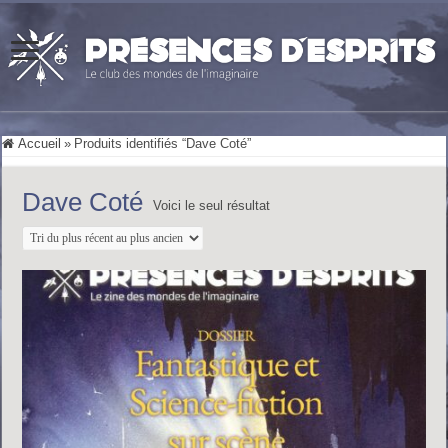
Accueil
»
Produits identifiés “Dave Coté”
Dave Coté
Voici le seul résultat