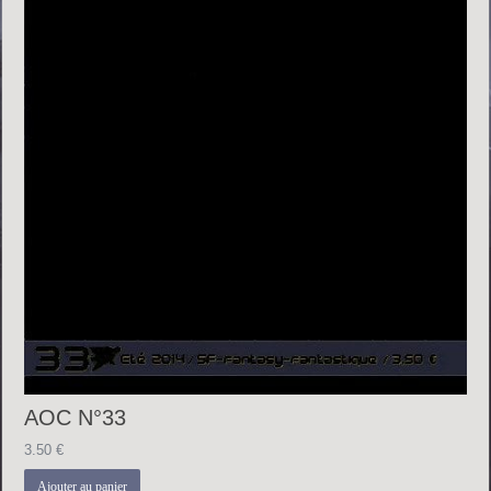
AOC N°33
3.50
€
Ajouter au panier