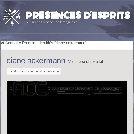
Accueil
»
Produits identifiés “diane ackermann”
diane ackermann
Voici le seul résultat