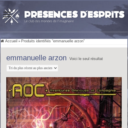
Accueil
»
Produits identifiés “emmanuelle arzon”
emmanuelle arzon
Voici le seul résultat