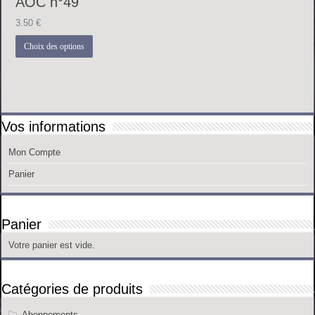
AOC n°49
3.50
€
Ce
Choix des options
produit
a
plusieurs
variations.
Les
options
peuvent
Vos informations
être
choisies
sur
Mon Compte
la
page
Panier
du
produit
Panier
Votre panier est vide.
Catégories de produits
Abonnements