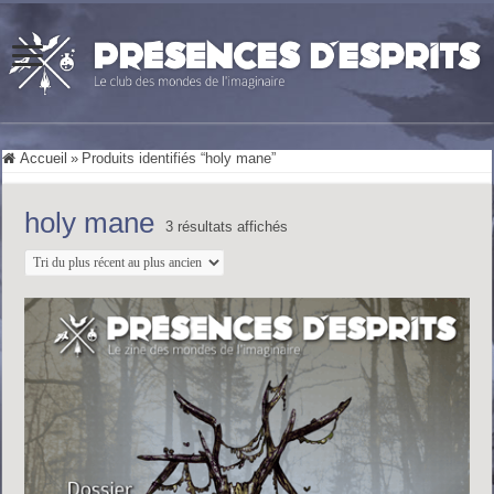
Accueil
»
Produits identifiés “holy mane”
holy mane
Trié
3 résultats affichés
du
plus
récent
au
plus
ancien