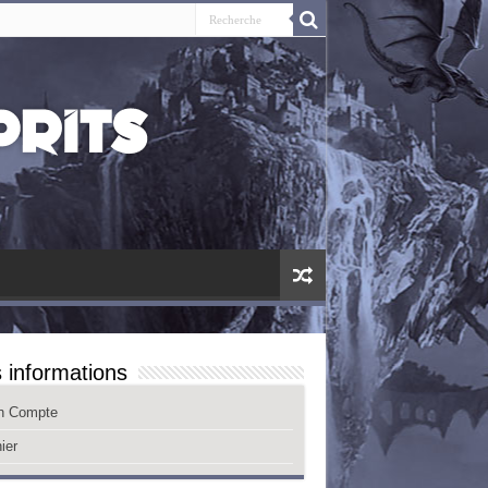
 informations
n Compte
ier