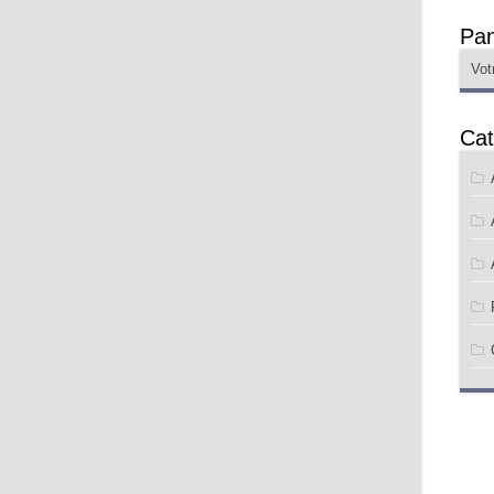
Pan
Vot
Cat