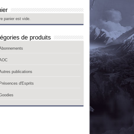
ier
re panier est vide.
égories de produits
Abonnements
AOC
Autres publications
Présences d'Esprits
Goodies