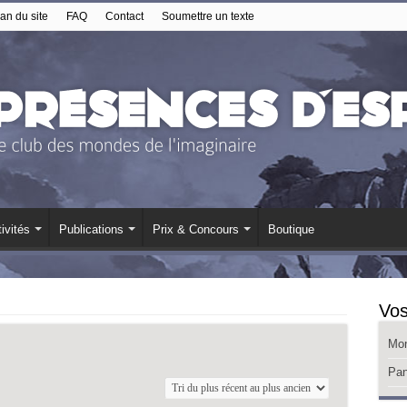
an du site
FAQ
Contact
Soumettre un texte
ivités
Publications
Prix & Concours
Boutique
Vos
Mo
Pan