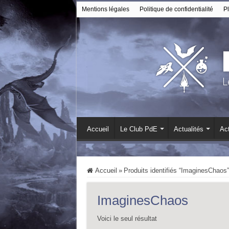
Mentions légales
Politique de confidentialité
Pl
Accueil
Le Club PdE
Actualités
Act
Accueil
»
Produits identifiés “ImaginesChaos”
ImaginesChaos
Voici le seul résultat