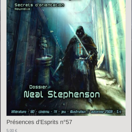
Présences d’Esprits n°57
5.00
€