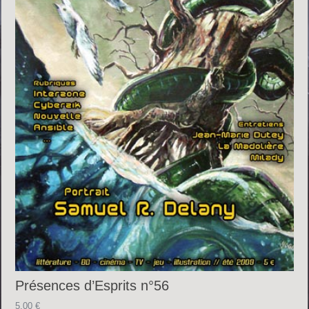
Présences d’Esprits n°56
5.00
€