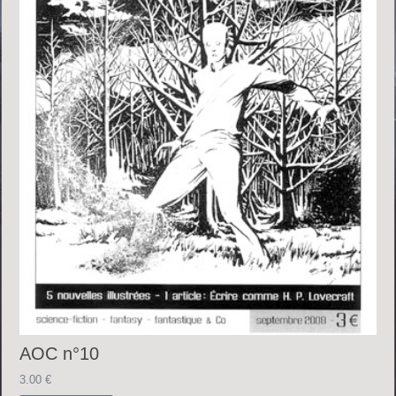
AOC n°10
3.00
€