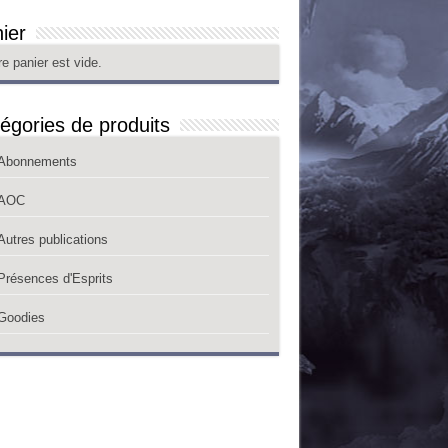
ier
re panier est vide.
égories de produits
Abonnements
AOC
Autres publications
Présences d'Esprits
Goodies