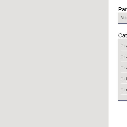
Pan
Vot
Cat