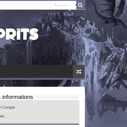
 informations
n Compte
ier