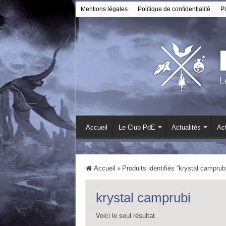
Mentions légales
Politique de confidentialité
Pl
Accueil
Le Club PdE
Actualités
Act
Accueil
»
Produits identifiés “krystal camprubi
krystal camprubi
Voici le seul résultat