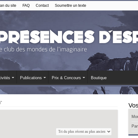
an du site
FAQ
Contact
Soumettre un texte
ivités
Publications
Prix & Concours
Boutique
”
Vos
Mo
Pan