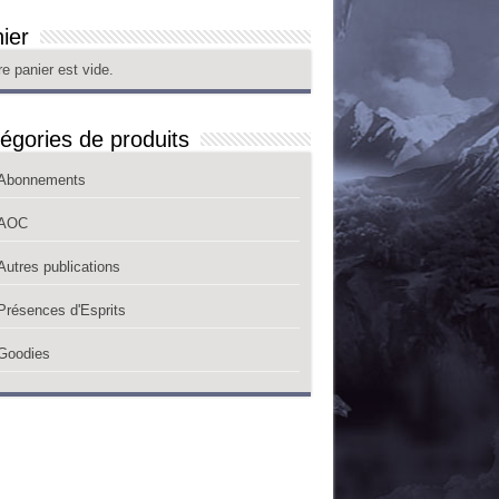
ier
re panier est vide.
égories de produits
Abonnements
AOC
Autres publications
Présences d'Esprits
Goodies