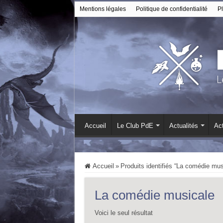
Mentions légales
Politique de confidentialité
Pl
Accueil
Le Club PdE
Actualités
Act
Accueil
»
Produits identifiés “La comédie mus
La comédie musicale
Voici le seul résultat