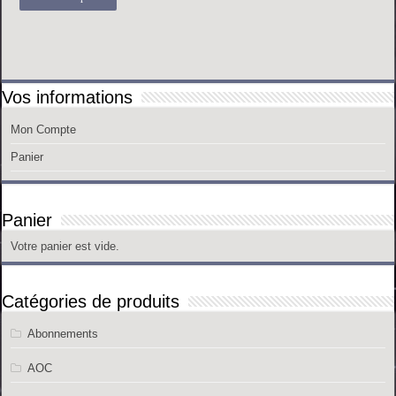
produit
a
plusieurs
variations.
Les
options
peuvent
Vos informations
être
choisies
sur
Mon Compte
la
page
Panier
du
produit
Panier
Votre panier est vide.
Catégories de produits
Abonnements
AOC