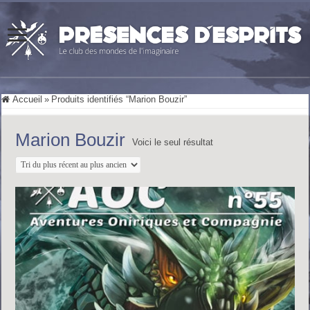
Accueil
»
Produits identifiés “Marion Bouzir”
Marion Bouzir
Voici le seul résultat