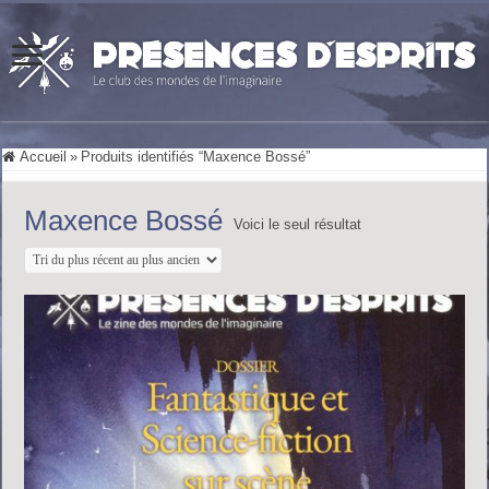
Accueil
»
Produits identifiés “Maxence Bossé”
Maxence Bossé
Voici le seul résultat