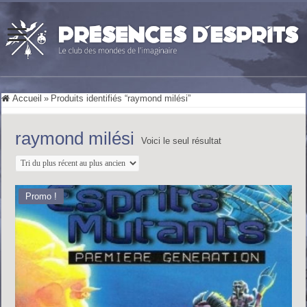
Accueil
»
Produits identifiés “raymond milési”
raymond milési
Voici le seul résultat
Promo !