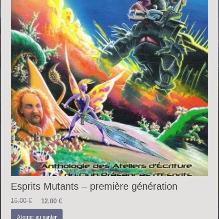
Esprits Mutants – première génération
Le
Le
16.00
€
12.00
€
prix
prix
initial
actuel
Ajouter au panier