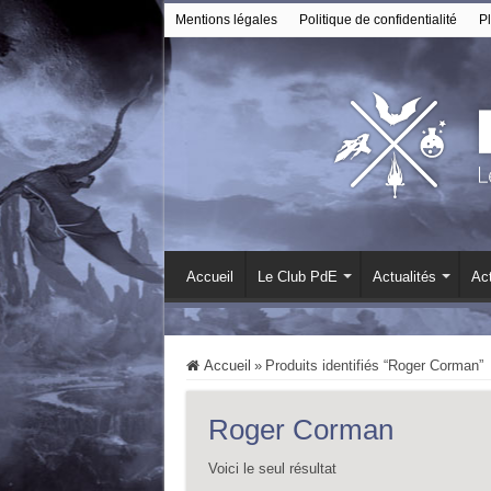
Mentions légales
Politique de confidentialité
Pl
Accueil
Le Club PdE
Actualités
Act
Accueil
»
Produits identifiés “Roger Corman”
Roger Corman
Voici le seul résultat