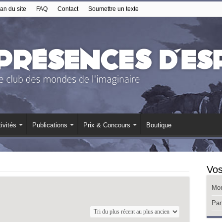
an du site
FAQ
Contact
Soumettre un texte
ivités
Publications
Prix & Concours
Boutique
Vos
Mo
Pan