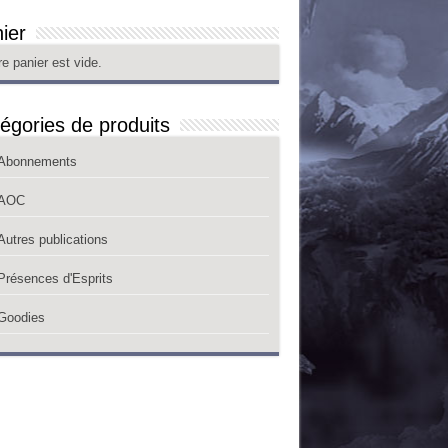
ier
re panier est vide.
égories de produits
Abonnements
AOC
Autres publications
Présences d'Esprits
Goodies