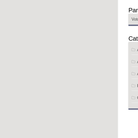
Pan
Vot
Cat