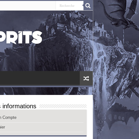
 informations
n Compte
ier