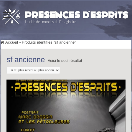
Accueil
»
Produits identifiés “sf ancienne”
sf ancienne
Voici le seul résultat