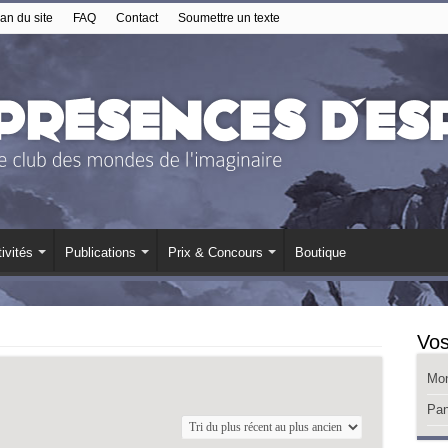
an du site
FAQ
Contact
Soumettre un texte
ivités
Publications
Prix & Concours
Boutique
Vos
Mo
Pan