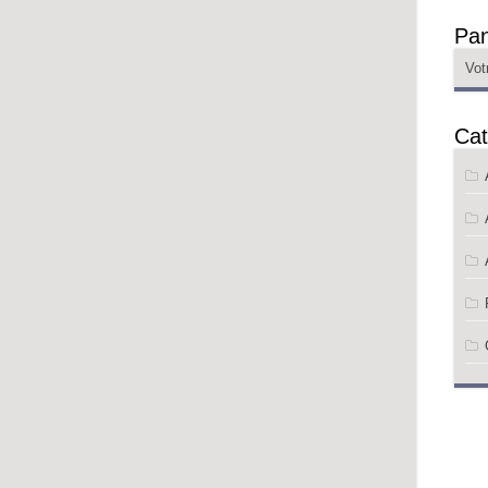
Pan
Vot
Cat