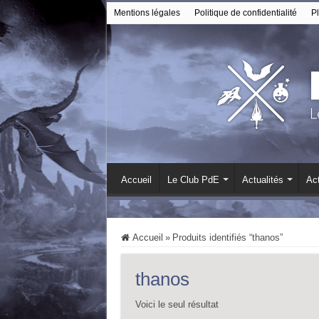
Mentions légales
Politique de confidentialité
Pl
Accueil
Le Club PdE
Actualités
Act
Accueil
»
Produits identifiés “thanos”
thanos
Voici le seul résultat