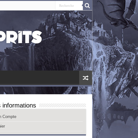
 informations
n Compte
ier