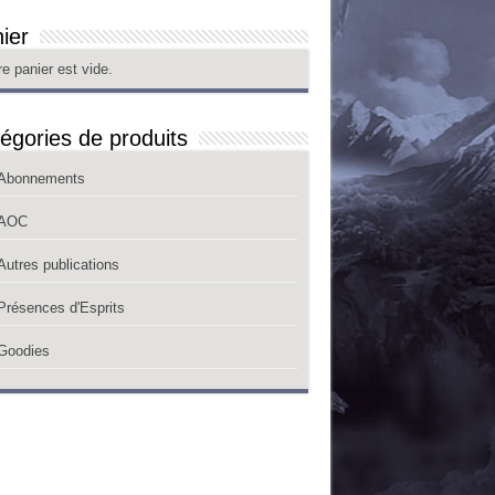
ier
re panier est vide.
égories de produits
Abonnements
AOC
Autres publications
Présences d'Esprits
Goodies