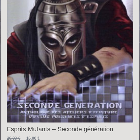
Esprits Mutants – Seconde génération
Le
Le
20.00
€
16.00
€