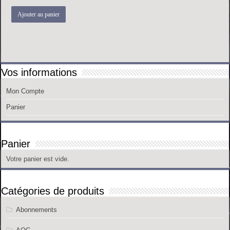
prix
prix
initial
actuel
Ajouter au panier
était :
est :
20.00 €.
16.00 €.
Vos informations
Mon Compte
Panier
Panier
Votre panier est vide.
Catégories de produits
Abonnements