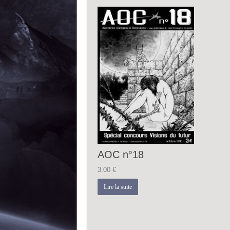
AOC n°18
3.00
€
Lire la suite