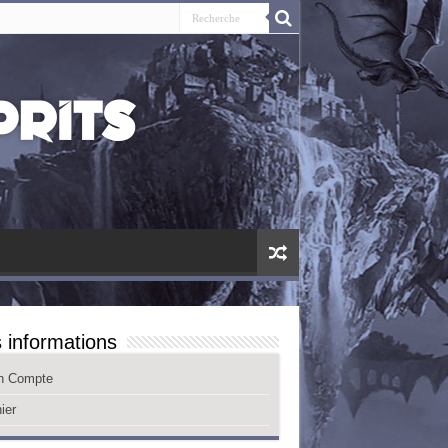
 informations
n Compte
ier