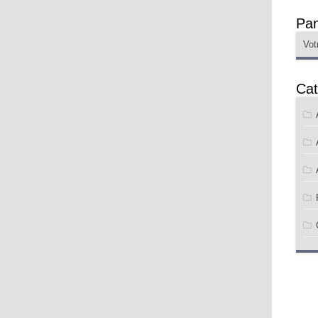
Pan
Vot
Cat