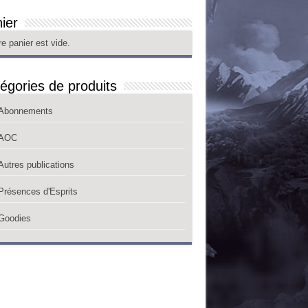
ier
re panier est vide.
égories de produits
Abonnements
AOC
Autres publications
Présences d'Esprits
Goodies