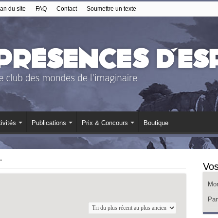
an du site
FAQ
Contact
Soumettre un texte
ivités
Publications
Prix & Concours
Boutique
”
Vos
Mo
Pan