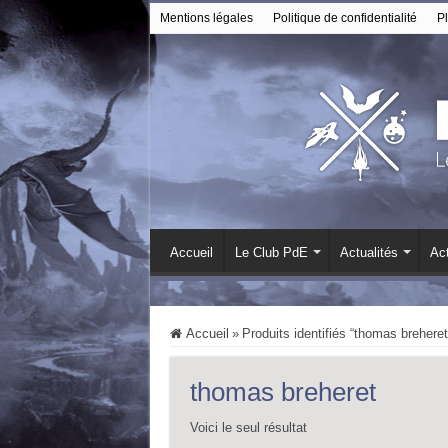
Mentions légales
Politique de confidentialité
Pl
Accueil
Le Club PdE
Actualités
Act
Accueil
»
Produits identifiés “thomas breheret
thomas breheret
Voici le seul résultat