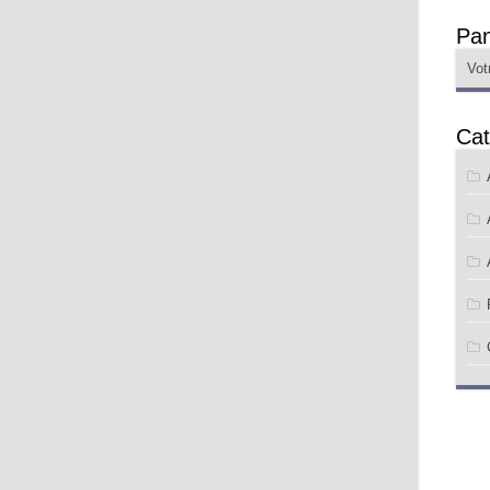
Pan
Vot
Cat