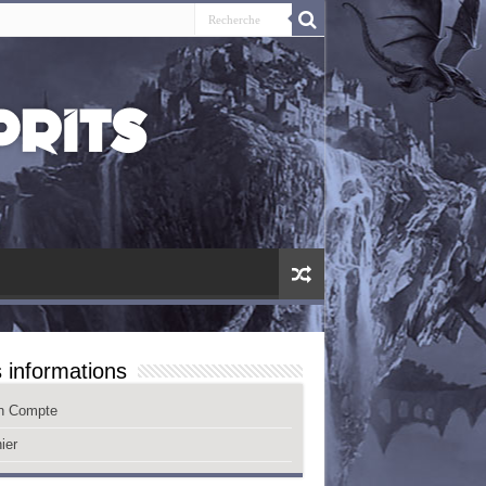
 informations
n Compte
ier