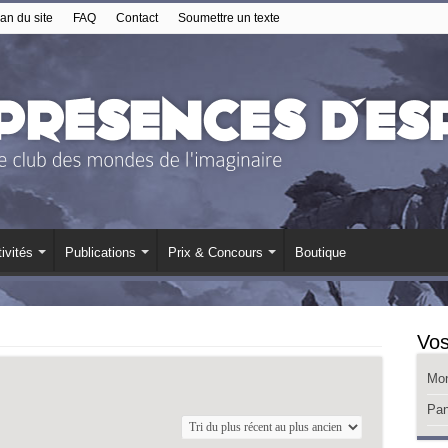
an du site
FAQ
Contact
Soumettre un texte
ivités
Publications
Prix & Concours
Boutique
Vos
Mo
Pan