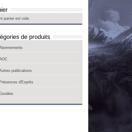
ier
re panier est vide.
égories de produits
Abonnements
AOC
Autres publications
Présences d'Esprits
Goodies