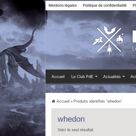
Mentions légales
Politique de confidentialité
Pl
Accueil
Le Club PdE
Actualités
Act
Accueil
»
Produits identifiés “whedon”
whedon
Voici le seul résultat