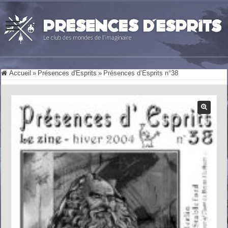
Accueil
»
Présences d'Esprits
»
Présences d’Esprits n°38