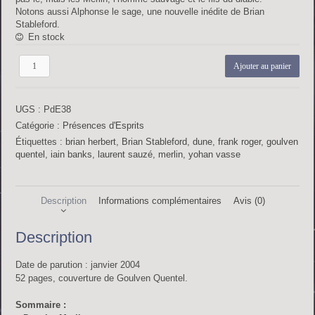
Notons aussi Alphonse le sage, une nouvelle inédite de Brian
Stableford.
En stock
quantité
Ajouter au panier
de
Présences
d’Esprits
UGS :
PdE38
n°38
Catégorie :
Présences d'Esprits
Étiquettes :
brian herbert
,
Brian Stableford
,
dune
,
frank roger
,
goulven
quentel
,
iain banks
,
laurent sauzé
,
merlin
,
yohan vasse
Description
Informations complémentaires
Avis (0)
Description
Date de parution : janvier 2004
52 pages, couverture de Goulven Quentel.
Sommaire :