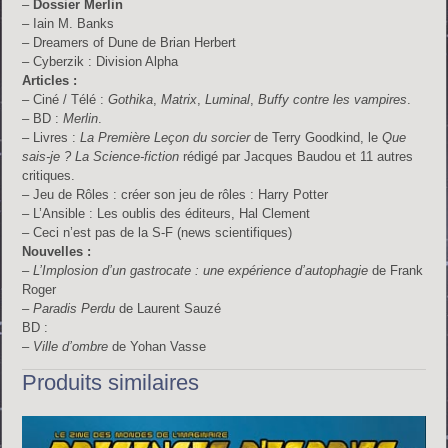
–
Dossier Merlin
– Iain M. Banks
– Dreamers of Dune de Brian Herbert
– Cyberzik : Division Alpha
Articles :
– Ciné / Télé :
Gothika
,
Matrix
,
Luminal
,
Buffy contre les vampires
.
– BD :
Merlin
.
– Livres :
La Première Leçon du sorcier
de Terry Goodkind, le
Que
sais-je ? La Science-fiction
rédigé par Jacques Baudou et 11 autres
critiques.
– Jeu de Rôles : créer son jeu de rôles : Harry Potter
– L’Ansible : Les oublis des éditeurs, Hal Clement
– Ceci n’est pas de la S-F (news scientifiques)
Nouvelles :
–
L’Implosion d’un gastrocate : une expérience d’autophagie
de Frank
Roger
–
Paradis Perdu
de Laurent Sauzé
BD :
–
Ville d’ombre
de Yohan Vasse
Produits similaires