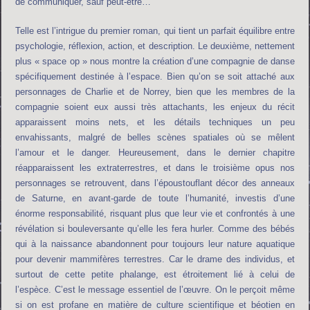
de communiquer, sauf peut-être…
Telle est l’intrigue du premier roman, qui tient un parfait équilibre entre
psychologie, réflexion, action, et description. Le deuxième, nettement
plus « space op » nous montre la création d’une compagnie de danse
spécifiquement destinée à l’espace. Bien qu’on se soit attaché aux
personnages de Charlie et de Norrey, bien que les membres de la
compagnie soient eux aussi très attachants, les enjeux du récit
apparaissent moins nets, et les détails techniques un peu
envahissants, malgré de belles scènes spatiales où se mêlent
l’amour et le danger. Heureusement, dans le dernier chapitre
réapparaissent les extraterrestres, et dans le troisième opus nos
personnages se retrouvent, dans l’époustouflant décor des anneaux
de Saturne, en avant-garde de toute l’humanité, investis d’une
énorme responsabilité, risquant plus que leur vie et confrontés à une
révélation si bouleversante qu’elle les fera hurler. Comme des bébés
qui à la naissance abandonnent pour toujours leur nature aquatique
pour devenir mammifères terrestres. Car le drame des individus, et
surtout de cette petite phalange, est étroitement lié à celui de
l’espèce. C’est le message essentiel de l’œuvre. On le perçoit même
si on est profane en matière de culture scientifique et béotien en