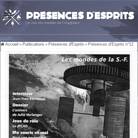
Accueil
»
Publications
»
Présences d'Esprits
»
Présences d’Esprits n°12