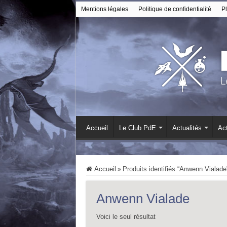
Mentions légales
Politique de confidentialité
Pl
Accueil
Le Club PdE
Actualités
Act
Accueil
»
Produits identifiés “Anwenn Vialade
Anwenn Vialade
Voici le seul résultat