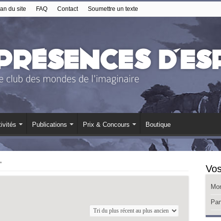
an du site
FAQ
Contact
Soumettre un texte
ivités
Publications
Prix & Concours
Boutique
”
Vos
Mo
Pan