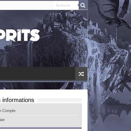
 informations
n Compte
ier