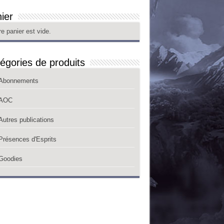
ier
re panier est vide.
égories de produits
Abonnements
AOC
Autres publications
Présences d'Esprits
Goodies