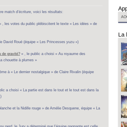
App
re match d’écriture, voici les résultats:
AO
« , les votes du public plébiscitent le texte « Les idées » de
La 
» de David Roué (équipe « Les Princesses yuzu »)
 de gravité?
« , le public a choisi « Au royaume des
a chouette à plumes »
ème à « Le dernier nostalgique » de Claire Rivalin (équipe
blic a choisi « La partie est dans le tout et le tout est dans la
s)
blanche et la Nidille rouge » de Amélie Desquene, équipe « La
u perd, le Jury a déterminé que l’équipe gagnante est celle