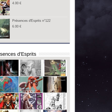
4.00
€
Présences d'Esprits n°122
6.00
€
sences d’Esprits