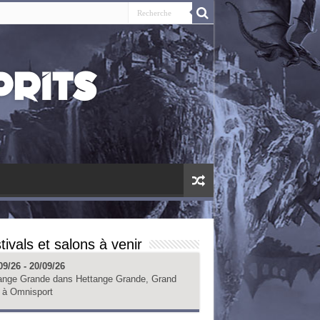
tivals et salons à venir
09/26 - 20/09/26
ange Grande
dans
Hettange Grande, Grand
à
Omnisport