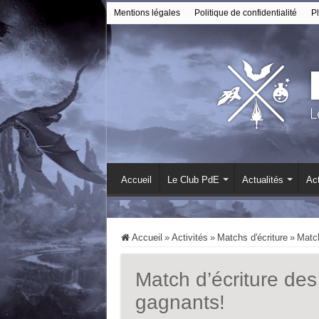
Mentions légales
Politique de confidentialité
Pl
Accueil
Le Club PdE
Actualités
Act
Accueil
»
Activités
»
Matchs d'écriture
»
Match
Match d’écriture de
gagnants!