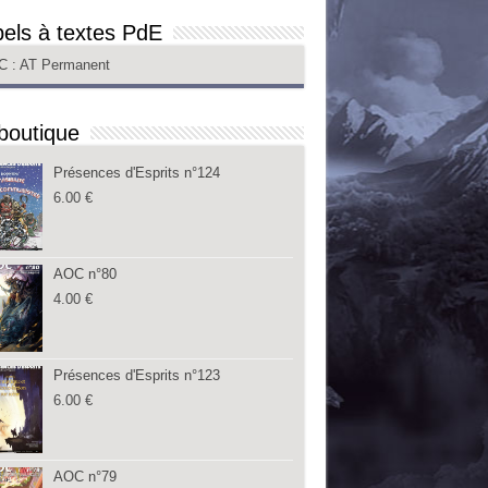
els à textes PdE
C
: AT Permanent
boutique
Présences d'Esprits n°124
6.00
€
AOC n°80
4.00
€
Présences d'Esprits n°123
6.00
€
AOC n°79