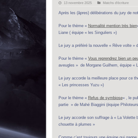
13 novembre 2025
Matchs d'écriture
Après les (âpres) délibérations du jury de not
Pour le thème «
Normalité mention très bien
Liane ( équipe « les Singuliers »)
Le jury a préféré la nouvelle « Rêve volte 
Pour le thème «
Vous reprendrez bien un peu
aveugles » de Morgane Guilhem, équipe « L
Le jury accorde la meilleure place pour ce th
« Les princesses Yuzu »)
Pour le thème «
Refus de symbiose
« , le pu
partie » de Mahé Biaggini (équipe Philoteur
Le jury accorde son suffrage à « La Volette 
chouette à plumes »
Comme c’est toujours une équipe qui gagne o