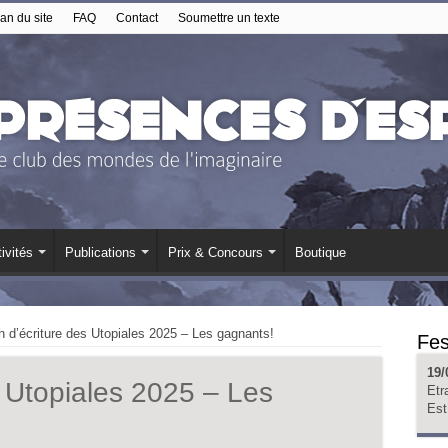
an du site
FAQ
Contact
Soumettre un texte
ivités
Publications
Prix & Concours
Boutique
 d’écriture des Utopiales 2025 – Les gagnants!
Fes
19/
s Utopiales 2025 – Les
Etr
Est