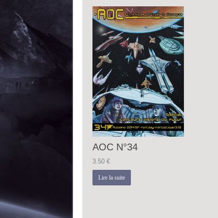
AOC N°34
3.50
€
Lire la suite