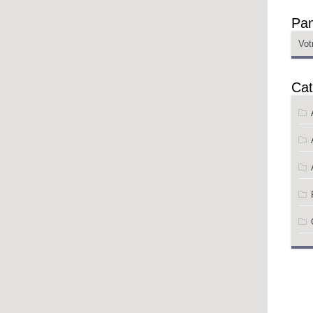
Pan
Vot
Cat