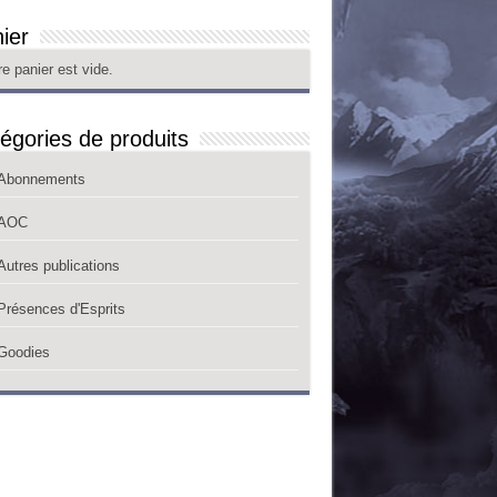
ier
re panier est vide.
égories de produits
Abonnements
AOC
Autres publications
Présences d'Esprits
Goodies