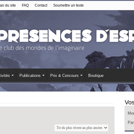
an du site
FAQ
Contact
Soumettre un texte
ivités
Publications
Prix & Concours
Boutique
Vos
Mo
Pan