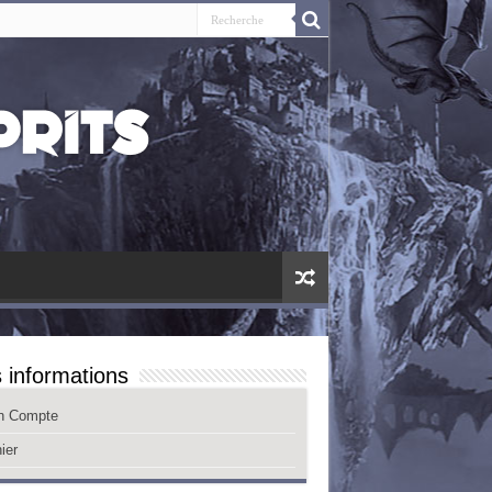
 informations
n Compte
ier