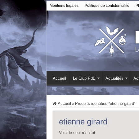
Mentions légales
Politique de confidentialité
Pl
Accueil
Le Club PdE
Actualités
Act
Accueil
»
Produits identifiés “etienne girard”
etienne girard
Voici le seul résultat